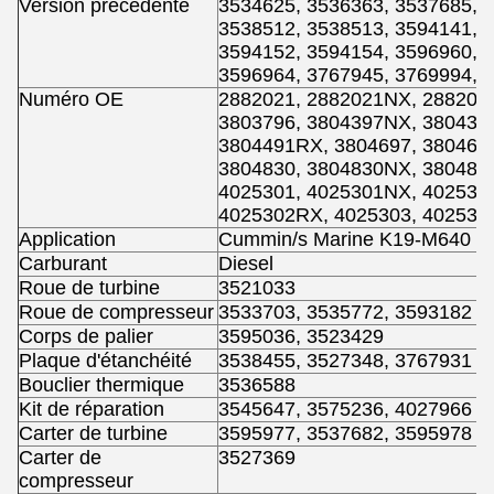
Version précédente
3534625, 3536363, 3537685, 
3538512, 3538513, 3594141, 
3594152, 3594154, 3596960, 
3596964, 3767945, 3769994, 
Numéro OE
2882021, 2882021NX, 288202
3803796, 3804397NX, 380439
3804491RX, 3804697, 380469
3804830, 3804830NX, 380483
4025301, 4025301NX, 402530
4025302RX, 4025303, 402530
Application
Cummin/s Marine K19-M640 & 
Carburant
Diesel
Roue de turbine
3521033
Roue de compresseur
3533703, 3535772, 3593182
Corps de palier
3595036, 3523429
Plaque d'étanchéité
3538455, 3527348, 3767931
Bouclier thermique
3536588
Kit de réparation
3545647, 3575236, 4027966
Carter de turbine
3595977, 3537682, 3595978
Carter de
3527369
compresseur