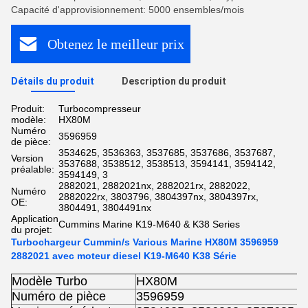
Capacité d'approvisionnement: 5000 ensembles/mois
Obtenez le meilleur prix
Détails du produit
Description du produit
Produit:
Turbocompresseur
modèle:
HX80M
Numéro
3596959
de pièce:
3534625, 3536363, 3537685, 3537686, 3537687,
Version
3537688, 3538512, 3538513, 3594141, 3594142,
préalable:
3594149, 3
2882021, 2882021nx, 2882021rx, 2882022,
Numéro
2882022rx, 3803796, 3804397nx, 3804397rx,
OE:
3804491, 3804491nx
Application
Cummins Marine K19-M640 & K38 Series
du projet:
Turbochargeur Cummin/s Various Marine HX80M 3596959
2882021 avec moteur diesel K19-M640 K38 Série
Modèle Turbo
HX80M
Numéro de pièce
3596959