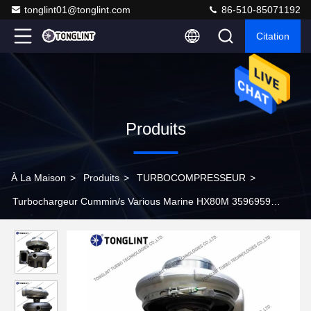
tonglint01@tonglint.com
86-510-85071192
Citation
Produits
À La Maison
>
Produits
>
TURBOCOMPRESSEUR
>
Turbochargeur Cummin/s Various Marine HX80M 3596959
2882021 avec moteur diesel K19-M640 K38 Série