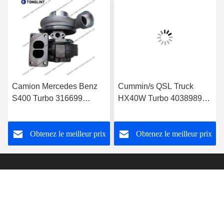
Camion Mercedes Benz
Cummin/s QSL Truck
S400 Turbo 316699
HX40W Turbo 4038989
Turbocompresseur diesel
Turbocompresseur diesel
0060966699 avec camion
4046101 4089915 avec
Obtenez le meilleur prix
Obtenez le meilleur prix
à moteur OM501LA Euro-
moteur PESAGUS QSL
3
Tonglint Turbo Technologies Co., Ltd.