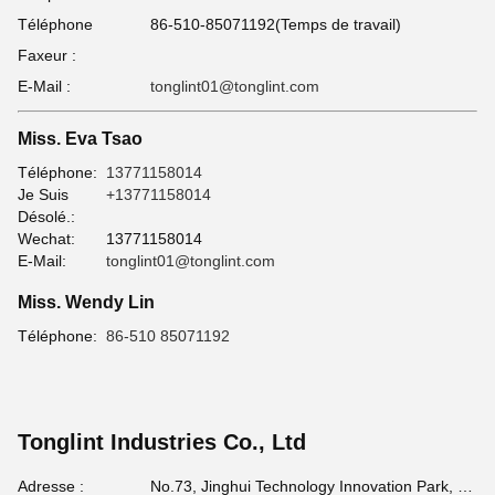
Téléphone
86-510-85071192(Temps de travail)
Faxeur :
E-Mail :
tonglint01@tonglint.com
Miss. Eva Tsao
Téléphone:
13771158014
Je Suis
+13771158014
Désolé.:
Wechat:
13771158014
E-Mail:
tonglint01@tonglint.com
Miss. Wendy Lin
Téléphone:
86-510 85071192
Tonglint Industries Co., Ltd
Adresse :
No.73, Jinghui Technology Innovation Park, Xinwu District, Wuxi, Jiangsu Province, 214135, PRC