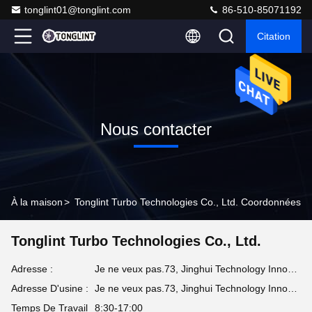
tonglint01@tonglint.com
86-510-85071192
Citation
Nous contacter
À la maison
>
Tonglint Turbo Technologies Co., Ltd. Coordonnées
Tonglint Turbo Technologies Co., Ltd.
Adresse :
Je ne veux pas.73, Jinghui Technology Innovation Park, district de Xinwu, Wuxi, province du Jiangsu, 214135, RPC
Adresse D'usine :
Je ne veux pas.73, Jinghui Technology Innovation Park, district de Xinwu, Wuxi, province du Jiangsu, 214135, RPC
Temps De Travail
8:30-17:00