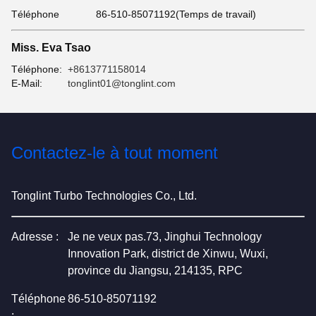
Téléphone
86-510-85071192(Temps de travail)
Miss. Eva Tsao
Téléphone:
+8613771158014
E-Mail:
tonglint01@tonglint.com
Contactez-le à tout moment
Tonglint Turbo Technologies Co., Ltd.
Adresse :
Je ne veux pas.73, Jinghui Technology
Innovation Park, district de Xinwu, Wuxi,
province du Jiangsu, 214135, RPC
Téléphone
86-510-85071192
: