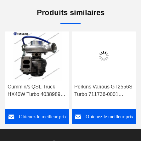
Produits similaires
Cummin/s QSL Truck
Perkins Various GT2556S
HX40W Turbo 4038989
Turbo 711736-0001
Turbocompresseur diesel
711736-0002
4046101 4089915 avec
Turbocompresseur diesel
Obtenez le meilleur prix
Obtenez le meilleur prix
moteur PESAGUS QSL
2674A404 2674A201