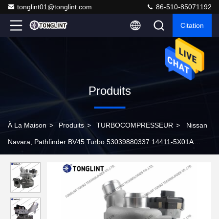
tonglint01@tonglint.com
86-510-85071192
Citation
Produits
À La Maison
>
Produits
>
TURBOCOMPRESSEUR
>
Nissan
Navara, Pathfinder BV45 Turbo 53039880337 14411-5X01A
14411-5X01B Turbocompresseur 53039880210 avec moteur
YD25DDTI