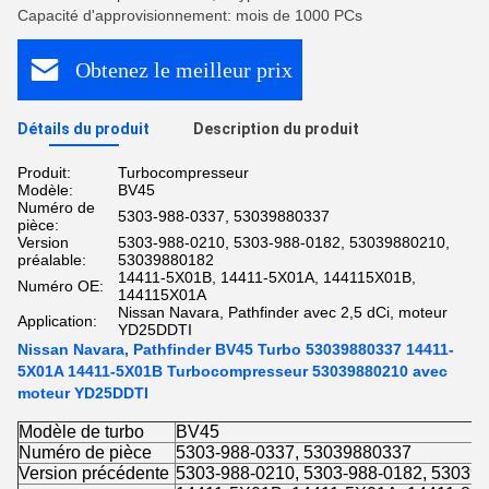
Capacité d'approvisionnement: mois de 1000 PCs
Obtenez le meilleur prix
Détails du produit
Description du produit
Produit:
Turbocompresseur
Modèle:
BV45
Numéro de
5303-988-0337, 53039880337
pièce:
Version
5303-988-0210, 5303-988-0182, 53039880210,
préalable:
53039880182
14411-5X01B, 14411-5X01A, 144115X01B,
Numéro OE:
144115X01A
Nissan Navara, Pathfinder avec 2,5 dCi, moteur
Application:
YD25DDTI
Nissan Navara, Pathfinder BV45 Turbo 53039880337 14411-
5X01A 14411-5X01B Turbocompresseur 53039880210 avec
moteur YD25DDTI
Modèle de turbo
BV45
Numéro de pièce
5303-988-0337, 53039880337
Version précédente
5303-988-0210, 5303-988-0182, 53039