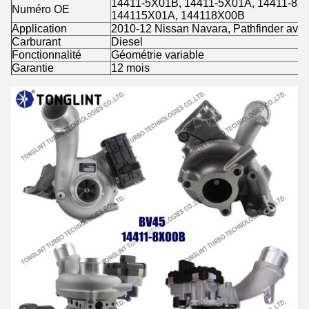
14411-5X01B, 14411-5X01A, 14411-8X
Numéro OE
144115X01A, 144118X00B
Application
2010-12 Nissan Navara, Pathfinder ave
Carburant
Diesel
Fonctionnalité
Géométrie variable
Garantie
12 mois