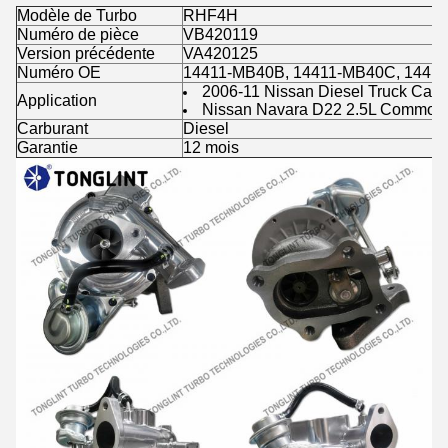
Modèle de Turbo
RHF4H
Numéro de pièce
VB420119
Version précédente
VA420125
Numéro OE
14411-MB40B, 14411-MB40C, 1441
2006-11 Nissan Diesel Truck Cab
Application
Nissan Navara D22 2.5L Common 
Carburant
Diesel
Garantie
12 mois