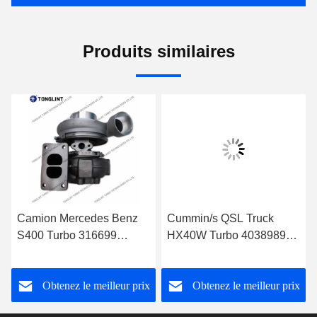
Produits similaires
Camion Mercedes Benz
Cummin/s QSL Truck
S400 Turbo 316699
HX40W Turbo 4038989
Turbocompresseur diesel
Turbocompresseur diesel
0060966699 avec camion
4046101 4089915 avec
Obtenez le meilleur prix
Obtenez le meilleur prix
à moteur OM501LA Euro-
moteur PESAGUS QSL
3