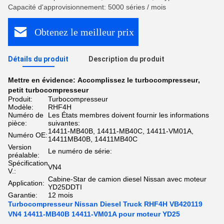
Capacité d'approvisionnement: 5000 séries / mois
Obtenez le meilleur prix
Détails du produit
Description du produit
Mettre en évidence:
Accomplissez le turbocompresseur
,
petit turbocompresseur
Produit:
Turbocompresseur
Modèle:
RHF4H
Numéro de
Les États membres doivent fournir les informations
pièce:
suivantes:
14411-MB40B, 14411-MB40C, 14411-VM01A,
Numéro OE:
14411MB40B, 14411MB40C
Version
Le numéro de série:
préalable:
Spécification
VN4
V.:
Cabine-Star de camion diesel Nissan avec moteur
Application:
YD25DDTI
Garantie:
12 mois
Turbocompresseur Nissan Diesel Truck RHF4H VB420119
VN4 14411-MB40B 14411-VM01A pour moteur YD25