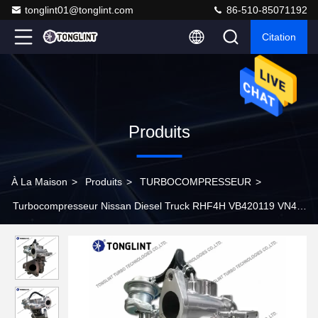
tonglint01@tonglint.com
86-510-85071192
Citation
Produits
À La Maison
>
Produits
>
TURBOCOMPRESSEUR
>
Turbocompresseur Nissan Diesel Truck RHF4H VB420119 VN4
14411-MB40B 14411-VM01A pour moteur YD25