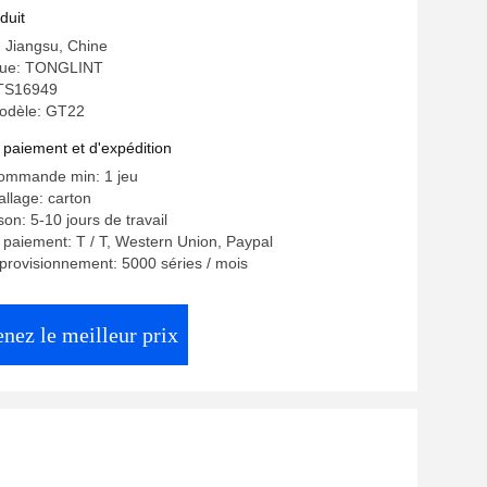
HFC4DA1-1A
duit
: Jiangsu, Chine
ue: TONGLINT
: TS16949
odèle: GT22
 paiement et d'expédition
commande min: 1 jeu
allage: carton
ison: 5-10 jours de travail
 paiement: T / T, Western Union, Paypal
provisionnement: 5000 séries / mois
nez le meilleur prix