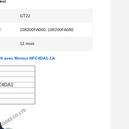
eur
GT22
E:
108200FA060, 108200FA080
12 mois
60 avec Moteur HFC4DA1-1A
FC4DA1