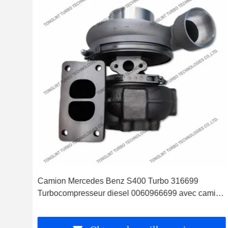
Camion Mercedes Benz S400 Turbo 316699
Turbocompresseur diesel 0060966699 avec camion
à moteur OM501LA Euro-3