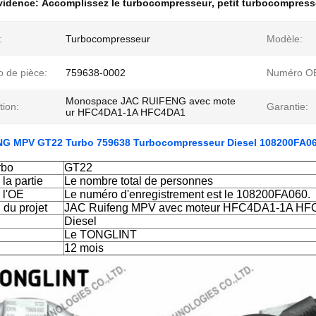
évidence:
Accomplissez le turbocompresseur
,
petit turbocompress
:
Turbocompresseur
Modèle:
 de pièce:
759638-0002
Numéro O
Monospace JAC RUIFENG avec mote
tion:
Garantie:
ur HFC4DA1-1A HFC4DA1
G MPV GT22 Turbo 759638 Turbocompresseur Diesel 108200FA0
rbo
GT22
la partie
Le nombre total de personnes
 l'OE
Le numéro d'enregistrement est le 108200FA060.
 du projet
JAC Ruifeng MPV avec moteur HFC4DA1-1A H
Diesel
Le TONGLINT
12 mois