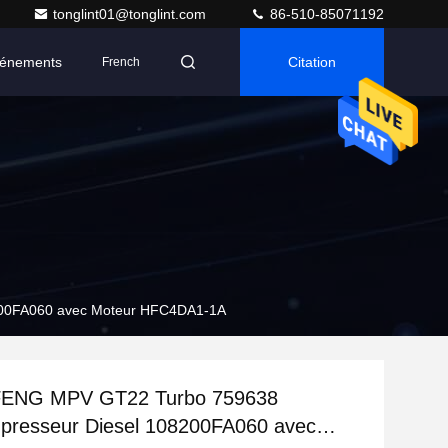
tonglint01@tonglint.com
86-510-85071192
énements
Citation
French
200FA060 avec Moteur HFC4DA1-1A
FENG MPV GT22 Turbo 759638
presseur Diesel 108200FA060 avec