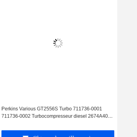
Perkins Various GT2556S Turbo 711736-0001
Nis
711736-0002 Turbocompresseur diesel 2674A404
Tur
2674A201
TD2