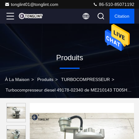
tonglint01@tonglint.com
86-510-85071192
Citation
Produits
À La Maison
>
Produits
>
TURBOCOMPRESSEUR
>
Turbocompresseur diesel 49178-02340 de ME210143 TD05H
pour le moteur du camion industriel 4D34T4 de Mitsubishi Fuso