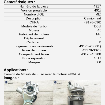
Caractéristiques :
Numéro de la pièce
49178-
Version préalable
49178
Nombre d'OE
ME21
Description
Camion indust
CHRA
49178-09610
Modèle de Turbo
TD05H-
Moteur
4D3
Fabricant de moteur
Mitsub
Déplacement
2.
Carburant
Dies
Logement des roulements
49178-25800 (refro
Roue de turbine
49178-30230 
Compartiment Roue
49178-43200 (
Kit de réparation
49178-
Marque
TONG
Applications :
Camion de Mitsubishi Fuso avec le moteur 4D34T4
Images :