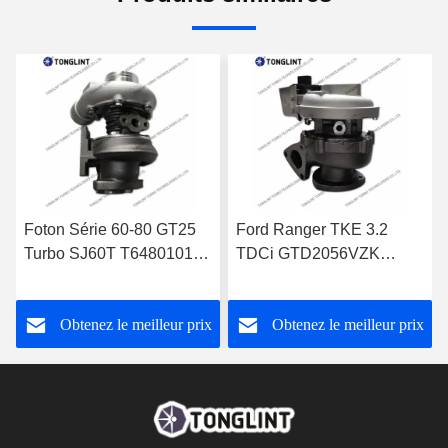
Foton Série 60-80 GT25
Ford Ranger TKE 3.2
Turbo SJ60T T64801019
TDCi GTD2056VZK
pour Perkins 1004-4T
822182-0008
Turbocompresseur
FB3Q6K682DB
Obtenez le meilleur prix
Obtenez le meilleur prix