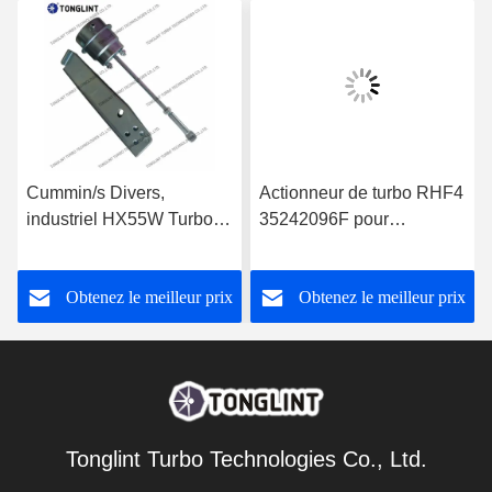
Cummin/s Divers,
Actionneur de turbo RHF4
industriel HX55W Turbo
35242096F pour
actionneur pour le
turbocompresseur
turbocompresseur
VF40A013 VA70 Jeep
Obtenez le meilleur prix
Obtenez le meilleur prix
3592778
Cherokee 2.5L CRD
Tonglint Turbo Technologies Co., Ltd.