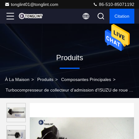
tonglint01@tonglint.com
86-510-85071192
Citation
Produits
À La Maison
>
Produits
>
Composantes Principales
>
Turbocompresseur de collecteur d'admission d'ISUZU de roue de
turbine de RHF5 8971397243 8971397240 Turbo