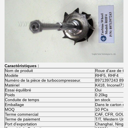
Caractéristiques :
Nom de produit
Roue d'axe de tu
Modèle
RHF5, RHF4
Numéro de la pièce de turbocompresseur.
8971397243 897
Matériel
K418, Inconel713
Essai équilibré
Oui
Poids
0.20kg
Conduite de temps
en stock
Emballage
Dans le carton ne
MOQ
10 PCs
Terme commercial
CAF, CFR, GOUS
Terme de paiement
T/T, Western Unio
Port d'exportation
Changhaï, Ningbo