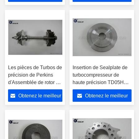
0009
prix
prix
Les pièces de Turbos de
Insertion de Sealplate de
précision de Perkins
turbocompresseur de
d'Assemblée de rotor du
haute précision TD05H
turbocompresseur TA31
49168-22500 pour des
Obtenez le meilleur
Obtenez le meilleur
avec 42CrMo ont
pièces d'auto de
poussé le collier
Mitsubishi
prix
prix