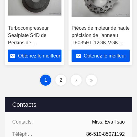
Turbocompresseur
Pièces de moteur de haute
Sealplate S4D de
précision de l'anneau
Perkins de
TF035HL-12GK-VGK
précision/insertion de
49135-02652 de bec de
Obtenez le meilleur
Obtenez le meilleur
matériel de bâti fer de
Mitsubishi Turbo
S4DS 197651
prix
prix
1
2
Contacts
Contacts:
Miss. Eva Tsao
Téléphone:
86-510-85071192