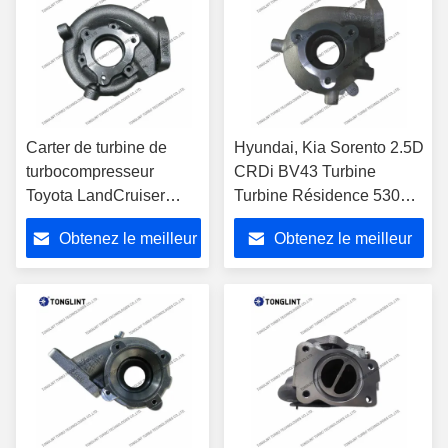
Carter de turbine de
Hyundai, Kia Sorento 2.5D
turbocompresseur
CRDi BV43 Turbine
Toyota LandCruiser
Turbine Résidence 5303-
CT16V pour
988-0144 28200-4A470
Obtenez le meilleur
Obtenez le meilleur
turbocompresseur
17201-OL040 17201-
prix
prix
0L040