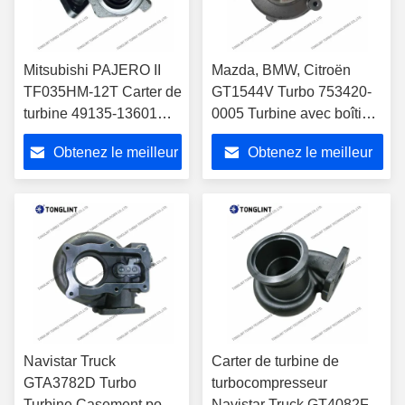
Mitsubishi PAJERO II
Mazda, BMW, Citroën
TF035HM-12T Carter de
GT1544V Turbo 753420-
turbine 49135-13601
0005 Turbine avec boîtier
pour turbocompresseur
753420-0003
Obtenez le meilleur
Obtenez le meilleur
49135-03130
ME202578
prix
prix
Navistar Truck
Carter de turbine de
GTA3782D Turbo
turbocompresseur
Turbine Casement pour
Navistar Truck GT4082FF