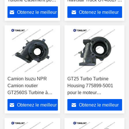
le turbocompresseur
448375-0011 pour
Obtenez le meilleur
Obtenez le meilleur
751361-0001
turbocompresseur
2506784C91
466741-0048
prix
prix
Camion Isuzu NPR
GT25 Turbo Turbine
Camion routier
Housing 775899-5001
GT2560S Turbine à
pour le moteur
turbine 700717-0003
CY4102BZL
Obtenez le meilleur
Obtenez le meilleur
pour le
turbocompresseur
prix
prix
700716-0009