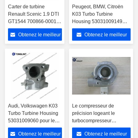
Carter de turbine
Peugeot, BMW, Citroën
Renault Scenic 1.9 DTI
K03 Turbo Turbine
GT1544 700866-0001
Housing 53031009149
pour turbocompresseur
pour le turbocompresseur
Obtenez le meilleur
Obtenez le meilleur
700830-0001
5303-988-0121 5303-988-
0217
prix
prix
Audi, Volkswagen K03
Le compresseur de
Turbo Turbine Housing
précision logeant le
53031009060 pour le
turbocompresseur
turbocompresseur
d'IZUSU partie GT2560S
Obtenez le meilleur
Obtenez le meilleur
53039880029
701390-0002 700716-