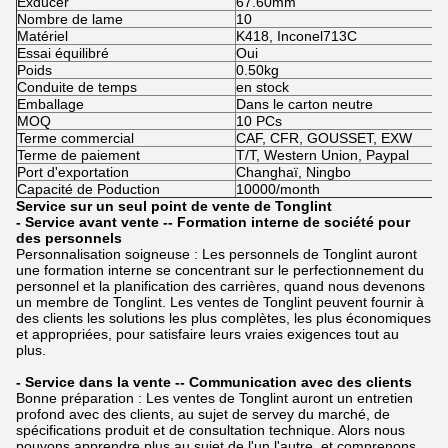
Exducer
67.60mm
Nombre de lame
10
Matériel
K418, Inconel713C
Essai équilibré
Oui
Poids
0.50kg
Conduite de temps
en stock
Emballage
Dans le carton neutre
MOQ
10 PCs
Terme commercial
CAF, CFR, GOUSSET, EXW
Terme de paiement
T/T, Western Union, Paypal
Port d'exportation
Changhaï, Ningbo
Capacité de Poduction
10000/month
Service sur un seul point de vente de Tonglint
- Service avant vente -- Formation interne de société pour
des personnels
Personnalisation soigneuse : Les personnels de Tonglint auront
une formation interne se concentrant sur le perfectionnement du
personnel et la planification des carrières, quand nous devenons
un membre de Tonglint. Les ventes de Tonglint peuvent fournir à
des clients les solutions les plus complètes, les plus économiques
et appropriées, pour satisfaire leurs vraies exigences tout au
plus.
- Service dans la vente -- Communication avec des clients
Bonne préparation : Les ventes de Tonglint auront un entretien
profond avec des clients, au sujet de servey du marché, de
spécifications produit et de consultation technique. Alors nous
pouvons apprendre plus au sujet de l'un l'autre, et comprenons