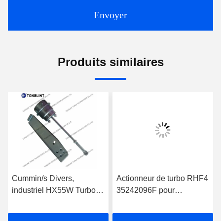
Envoyer
Produits similaires
Cummin/s Divers,
Actionneur de turbo RHF4
industriel HX55W Turbo
35242096F pour
actionneur pour le
turbocompresseur
turbocompresseur
VF40A013 VA70 Jeep