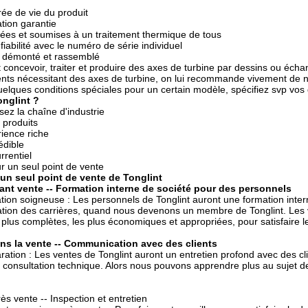
ée de vie du produit
tion garantie
gées et soumises à un traitement thermique de tous
 fiabilité avec le numéro de série individuel
t démonté et rassemblé
 concevoir, traiter et produire des axes de turbine par dessins ou échant
ents nécessitant des axes de turbine, on lui recommande vivement de no
elques conditions spéciales pour un certain modèle, spécifiez svp vos
nglint ?
sez la chaîne d'industrie
 produits
ience riche
édible
rrentiel
ur un seul point de vente
 un seul point de vente de Tonglint
ant vente -- Formation interne de société pour des personnels
tion soigneuse : Les personnels de Tonglint auront une formation inte
ication des carrières, quand nous devenons un membre de Tonglint. Les v
s plus complètes, les plus économiques et appropriées, pour satisfaire l
ns la vente -- Communication avec des clients
ation : Les ventes de Tonglint auront un entretien profond avec des cli
e consultation technique. Alors nous pouvons apprendre plus au sujet 
ès vente -- Inspection et entretien