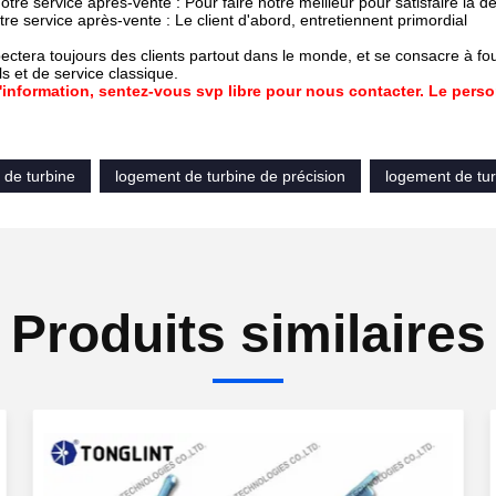
notre service après-vente : Pour faire notre meilleur pour satisfaire la 
tre service après-vente : Le client d'abord, entretiennent primordial
pectera toujours des clients partout dans le monde, et se consacre à four
ls et de service classique.
'information, sentez-vous svp libre pour nous contacter. Le person
 de turbine
logement de turbine de précision
logement de tur
Produits similaires