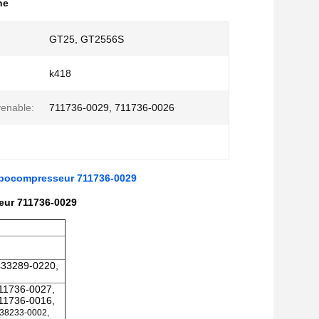
ne
GT25, GT2556S
k418
enable:
711736-0029, 711736-0026
urbocompresseur 711736-0029
eur 711736-0029
433289-0220,
11736-0027,
11736-0016,
38233-0002,