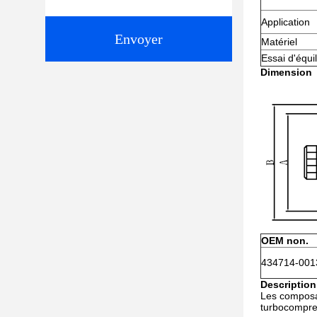
Application
Envoyer
Matériel
Essai d'équil
Dimension
OEM non.
434714-001
Description
Les composant
turbocompre