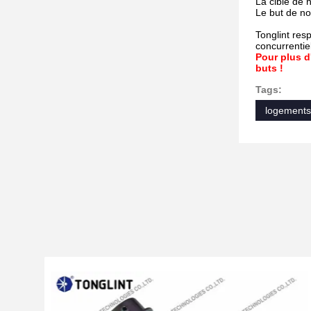
La cible de 
Le but de no
Tonglint res
concurrentie
Pour plus d
buts !
Tags:
logements