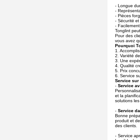
- Longue dur
- Représenta
- Pièces for
- Sécurité et
- Facilemen
Tonglint peut
Pour des cli
vous avez qu
Pourquoi To
1. Accomplis
2. Variété de
3. Une expér
4. Qualité cr
5. Prix concu
6. Service s
Service sur
-
Service av
Personnalisa
et la planif
solutions le
-
Service da
Bonne prépar
produit et d
des clients.
- Service apr