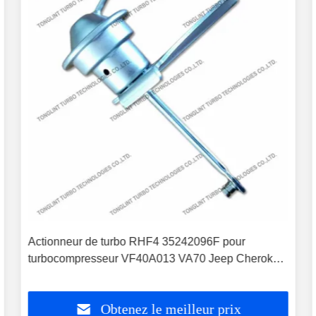
Actionneur de turbo RHF4 35242096F pour
turbocompresseur VF40A013 VA70 Jeep Cherokee
2.5L CRD
Obtenez le meilleur prix