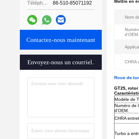
Mettre en 
Téléphone:
86-510-85071192
Nom de
Numéro
d'OEM.
Contactez-nous maintenant
Applica
Envoyez-nous un courriel.
CHRA c
Roue de tur
GT25, rotor
Caractérist
Modèle de 
Numéro de l
d'OEM.
CHRA entre
Turbo a ent