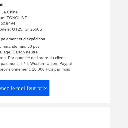
029
duit
: La Chine
ue: TONGLINT
: TS16494
odèle: GT25, GT2556S
 paiement et d'expédition
commande min: 50 pcs
allage: Carton neutre
ison: Par quantité de l'ordre du client
 paiement: T / T, Western Union, Paypal
pprovisionnement: 10.000 PCs par mois
nez le meilleur prix