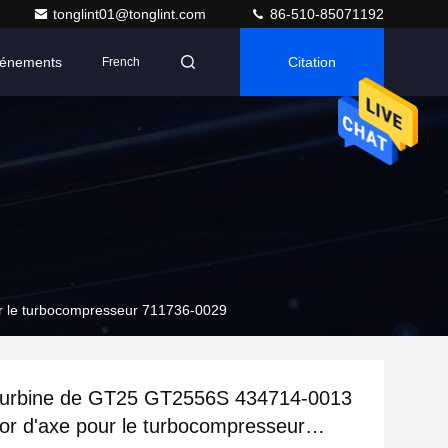
tonglint01@tonglint.com
86-510-85071192
énements
Citation
French
r le turbocompresseur 711736-0029
turbine de GT25 GT2556S 434714-0013
tor d'axe pour le turbocompresseur