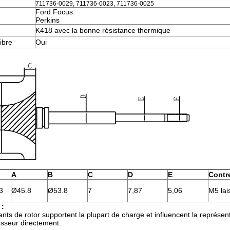
711736-0029, 711736-0023, 711736-0025
Ford Focus
Perkins
K418 avec la bonne résistance thermique
ibre
Oui
A
B
C
D
E
Contr
3
Ø45.8
Ø53.8
7
7,87
5,06
M5 lai
 :
s de rotor supportent la plupart de charge et influencent la représentati
sseur directement.