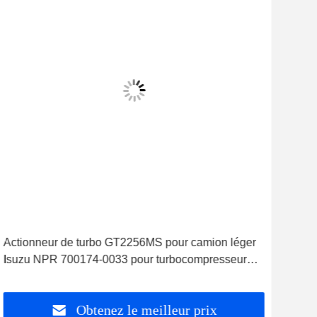
Actionneur de turbo GT2256MS pour camion léger
Act
Isuzu NPR 700174-0033 pour turbocompresseur
pou
704136 704136-0002
Obtenez le meilleur prix