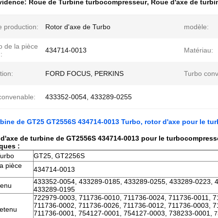
évidence:
Roue de Turbine turbocompresseur
,
Roue d'axe de turbi
 production:
Rotor d'axe de Turbo
modèle:
 de la pièce
434714-0013
Matériau:
:
tion:
FORD FOCUS, PERKINS
Turbo conv
onvenable:
433352-0054, 433289-0255
bine de GT25 GT2556S 434714-0013 Turbo, rotor d'axe pour le t
 d'axe de turbine de GT2556S 434714-0013 pour le turbocompress
iques :
Turbo
GT25, GT2256S
a pièce
434714-0013
433352-0054, 433289-0185, 433289-0255, 433289-0223, 
tenu
433289-0195
722979-0003, 711736-0010, 711736-0024, 711736-0011, 7
711736-0002, 711736-0026, 711736-0012, 711736-0003, 7
retenu
711736-0001, 754127-0001, 754127-0003, 738233-0001,
7