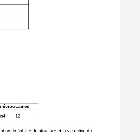
e-écrou
Lames
ssé
12
on, la fiabilité de structure et la vie active du