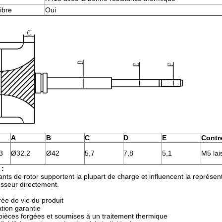
ibre
Oui
A
B
C
D
E
Contr
3
Ø32.2
Ø42
5,7
7,8
5,1
M5 lai
 :
s de rotor supportent la plupart de charge et influencent la représentati
sseur directement.
ée de vie du produit
tion garantie
 pièces forgées et soumises à un traitement thermique