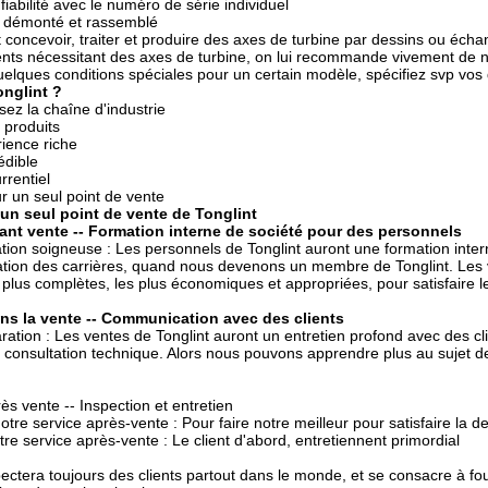
 fiabilité avec le numéro de série individuel
t démonté et rassemblé
 concevoir, traiter et produire des axes de turbine par dessins ou échant
ents nécessitant des axes de turbine, on lui recommande vivement de no
elques conditions spéciales pour un certain modèle, spécifiez svp vos
nglint ?
sez la chaîne d'industrie
 produits
ience riche
édible
rrentiel
ur un seul point de vente
 un seul point de vente de Tonglint
vant vente -- Formation interne de société pour des personnels
tion soigneuse : Les personnels de Tonglint auront une formation inte
ication des carrières, quand nous devenons un membre de Tonglint. Les v
s plus complètes, les plus économiques et appropriées, pour satisfaire l
ans la vente -- Communication avec des clients
ation : Les ventes de Tonglint auront un entretien profond avec des cli
e consultation technique. Alors nous pouvons apprendre plus au sujet 
ès vente -- Inspection et entretien
notre service après-vente : Pour faire notre meilleur pour satisfaire la 
tre service après-vente : Le client d'abord, entretiennent primordial
pectera toujours des clients partout dans le monde, et se consacre à four