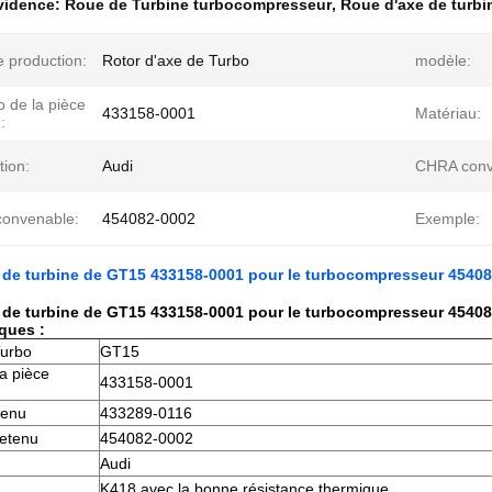
évidence:
Roue de Turbine turbocompresseur
,
Roue d'axe de turbi
 production:
Rotor d'axe de Turbo
modèle:
 de la pièce
433158-0001
Matériau:
:
tion:
Audi
CHRA conv
convenable:
454082-0002
Exemple:
 de turbine de GT15 433158-0001 pour le turbocompresseur 4540
 de turbine de GT15 433158-0001 pour le turbocompresseur 4540
iques :
Turbo
GT15
a pièce
433158-0001
tenu
433289-0116
retenu
454082-0002
Audi
K418 avec la bonne résistance thermique