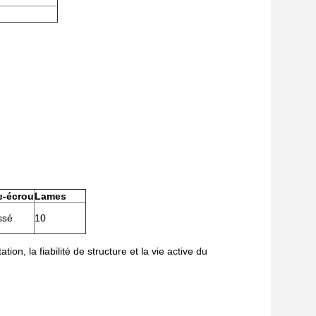
e-écrou
Lames
ssé
10
on, la fiabilité de structure et la vie active du