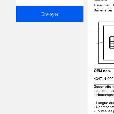
Essai d'équil
Dimension
Envoyer
OEM non.
434714-000
Description
Les composant
turbocompre
- Longue dur
- Représenta
- Toutes les