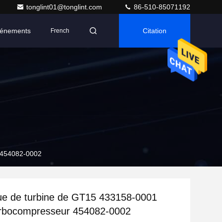
tonglint01@tonglint.com
86-510-85071192
énements
Citation
French
r 454082-0002
ue de turbine de GT15 433158-0001
urbocompresseur 454082-0002