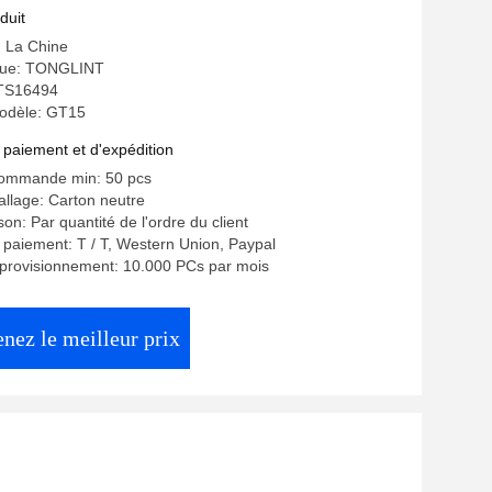
duit
: La Chine
ue: TONGLINT
: TS16494
odèle: GT15
 paiement et d'expédition
commande min: 50 pcs
allage: Carton neutre
ison: Par quantité de l'ordre du client
 paiement: T / T, Western Union, Paypal
pprovisionnement: 10.000 PCs par mois
nez le meilleur prix