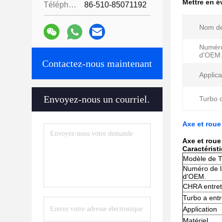
Mettre en 
Téléphone:
86-510-85071192
Nom de
Numéro
d'OEM.
Contactez-nous maintenant
Applica
Envoyez-nous un courriel.
Turbo 
Axe et roue
Axe et roue
Caractérist
Modèle de 
Numéro de l
d'OEM.
CHRA entre
Turbo a ent
Application
Matériel