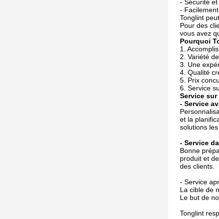
- Sécurité et
- Facilemen
Tonglint peut
Pour des cli
vous avez qu
Pourquoi To
1. Accomplis
2. Variété de
3. Une expér
4. Qualité cr
5. Prix concu
6. Service s
Service sur
- Service a
Personnalisa
et la planif
solutions le
- Service d
Bonne prépar
produit et d
des clients.
- Service apr
La cible de 
Le but de no
Tonglint res