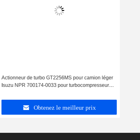
Actionneur de turbo GT2256MS pour camion léger
Act
Isuzu NPR 700174-0033 pour turbocompresseur
pou
704136 704136-0002
Obtenez le meilleur prix