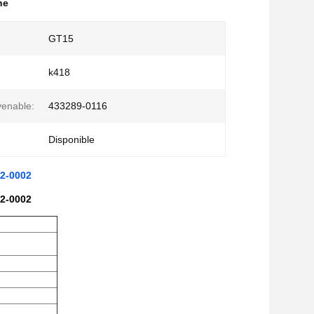
ne
GT15
k418
enable:
433289-0116
Disponible
82-0002
82-0002