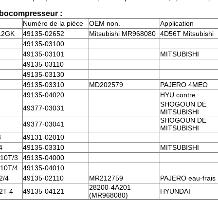
rbocompresseur :
Numéro de la pièce
OEM non.
Application
12GK
49135-02652
Mitsubishi MR968080
4D56T Mitsubishi
49135-03100
49135-03101
MITSUBISHI
49135-03110
49135-03130
49135-03310
MD202579
PAJERO 4MEO
49135-04020
HYU contre.
SHOGOUN DE
49377-03031
MITSUBISHI
SHOGOUN DE
49377-03041
MITSUBISHI
3
49131-02010
4
49135-03310
MITSUBISHI
10T/3
49135-04000
10T/4
49135-04010
2/4
49135-02110
MR212759
PAJERO eau-frais
28200-4A201
2T-4
49135-04121
HYUNDAI
(MR968080)