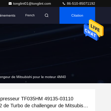
tonglint01@tonglint.com
86-510-85071192
énements
Citation
French
geur de Mitsubishi pour le moteur 4M40
presseur TF035HM 49135-03110
de Turbo de challengeur de Mitsubishi