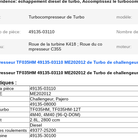
évidence:
échappement diesel de turbo
,
Accomplissez le turbocom
:
Turbocompresseur de Turbo
modèle:
 de pièce:
49135-03110
Nombre d
Roue de la turbine K418 ; Roue du co
au:
moteur:
mpresseur C355
esseur TF035HM 49135-03110 ME202012 de Turbo de challengeur 
esseur TF035HM 49135-03110 ME202012 de Turbo de challengeur 
tiques :
a pièce
49135-03110
E
ME202012
Challengeur, Pajero
49135-08000
Turbo
TF035HM, TF035HM-12T
4M40, 4M40 (96-Q-DOM)
t
2.8L, 2800 ccm
Diesel
es roulements
49377-25200
bine
49135-30100