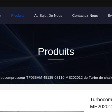
n
Produits
Au Sujet De Nous
Contactez-Nous
Év
Produits
rbocompresseur TF035HM 49135-03110 ME202012 de Turbo de challen
Turbocom
ME202012 