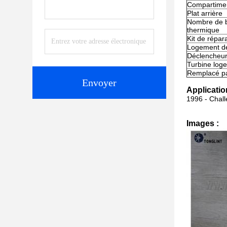
Compartime
Plat arrière
Nombre de b
thermique
Kit de répar
Logement de
Déclencheu
Turbine loge
Remplacé p
Envoyer
Applicatio
1996 - Chall
Images :