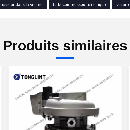
resseur dans la voiture
turbocompresseur électrique
voiture
Produits similaires