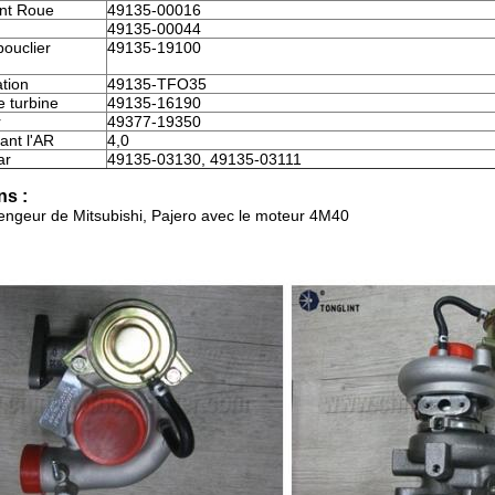
nt Roue
49135-00016
49135-00044
ouclier
49135-19100
ation
49135-TFO35
 turbine
49135-16190
r
49377-19350
ant l'AR
4,0
ar
49135-03130, 49135-03111
ns :
engeur de Mitsubishi, Pajero avec le moteur 4M40