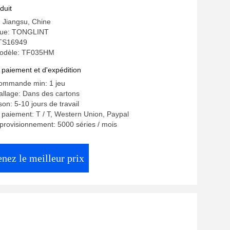
moteur 4M40
duit
: Jiangsu, Chine
ue: TONGLINT
: TS16949
odèle: TF035HM
 paiement et d'expédition
commande min: 1 jeu
allage: Dans des cartons
ison: 5-10 jours de travail
 paiement: T / T, Western Union, Paypal
provisionnement: 5000 séries / mois
nez le meilleur prix