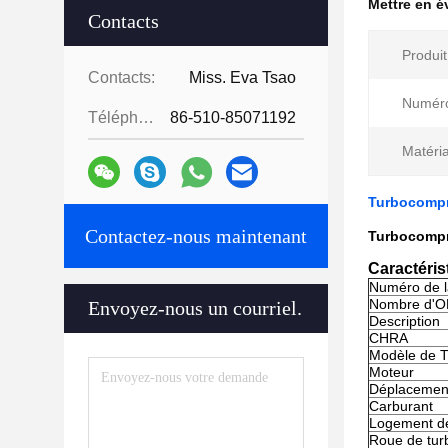
Mettre en 
Contacts
Produit
Contacts:
Miss. Eva Tsao
Numéro
Téléphone:
86-510-85071192
Matéri
Turbocompr
Contactez-nous maintenant
Turbocompr
Caractéris
Numéro de l
Nombre d'O
Envoyez-nous un courriel.
Description
CHRA
Modèle de 
Moteur
Déplacemen
Carburant
Logement d
Roue de tur