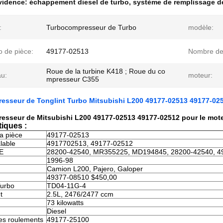
évidence:
échappement diesel de turbo
,
système de remplissage d
:
Turbocompresseur de Turbo
modèle:
 de pièce:
49177-02513
Nombre d
Roue de la turbine K418 ; Roue du co
au:
moteur:
mpresseur C355
esseur de Tonglint Turbo Mitsubishi L200 49177-02513 49177-02
esseur de Mitsubishi L200 49177-02513 49177-02512 pour le mot
tiques :
a pièce
49177-02513
lable
4917702513, 49177-02512
E
28200-42540, MR355225, MD194845, 28200-42540, 4
1996-98
Camion L200, Pajero, Galoper
49377-08510 $450,00
Turbo
TD04-11G-4
t
2.5L, 2476/2477 ccm
73 kilowatts
Diesel
es roulements
49177-25100