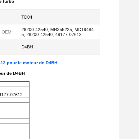
e turbo
TD04
28200-42540, MR355225, MD19484
e OEM:
5, 28200-42540, 49177-07612
D4BH
512 pour le moteur de D4BH
eur de D4BH
9177-07612