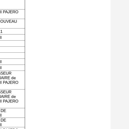
I PAJERO
NOUVEAU
31
I
I
I
SSEUR
AIRE de
I PAJERO
SSEUR
AIRE de
I PAJERO
 DE
I
 DE
I