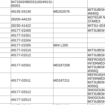
9471563/980331100/49131-
05001
MITSUBISH
49135-03130
ME202578
4M40Q
MOTEUR 
28200-4A210
STAREX
28230-41422
MITSU-4D
49177-01500
MITSUBISH
49177-01501
49177-01504
49177-01505
MHI L200
49177-01510
MITSUBISH
49177-01512
MITSUBISH
REFROIDI
INTERMÉDI
49177-02501
MD187208
MITSUBISH
4D56Q
REFROIDI
INTERMÉDI
49177-02511
MD187211
MITSUBISH
4D56Q
SHOGOUN
49177-02512
MITSUBISH
SHOGOUN
49177-02513
MITSUBISH