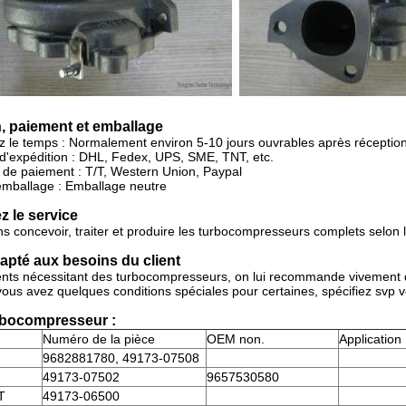
, paiement et emballage
ez le temps : Normalement
environ 5-10 jours ouvrables après réceptio
d'expédition : DHL, Fedex, UPS, SME, TNT, etc.
de paiement : T/T, Western Union, Paypal
'emballage : Emballage neutre
 le service
 concevoir, traiter et produire les turbocompresseurs complets selon le
apté aux besoins du client
ents nécessitant des turbocompresseurs, on lui recommande vivement d
 vous avez quelques conditions spéciales pour certaines, spécifiez sv
rbocompresseur :
Numéro de la pièce
OEM non.
Application
9682881780, 49173-07508
49173-07502
9657530580
T
49173-06500