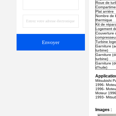
Roue de tur
Compartime
Plat arrière
Nombre de b
thermique
Kit de répar
Logement de
Couverture 
compresseu
Envoyer
Turbine loge
Garniture (
turbine)
Garniture (
turbine)
Garniture (
d'huile)
Applicatio
Mitsubishi P
1996- Moteu
1996- Moteu
Moteur 1996
1993- Mitsub
Images :