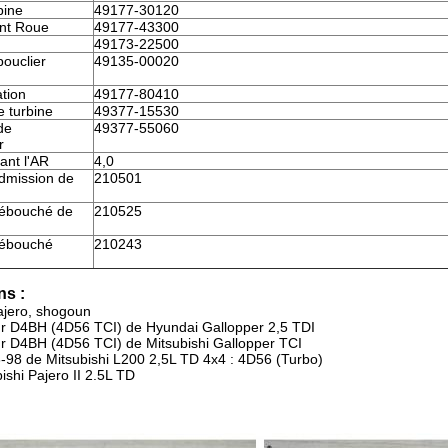
bine
49177-30120
nt Roue
49177-43300
49173-22500
ouclier
49135-00020
ation
49177-80410
 turbine
49377-15530
de
49377-55060
r
ant l'AR
4,0
admission de
210501
débouché de
210525
débouché
210243
ns :
ajero, shogoun
r D4BH (4D56 TCI) de Hyundai Gallopper 2,5 TDI
r D4BH (4D56 TCI) de Mitsubishi Gallopper TCI
-98 de Mitsubishi L200 2,5L TD 4x4 : 4D56 (Turbo)
ishi Pajero II 2.5L TD