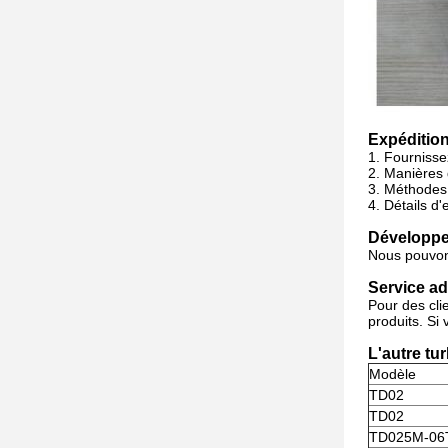
Expédition
1. Fourniss
2.
Manières 
3.
Méthodes 
4.
Détails d
Développez
Nous pouvons
Service ad
Pour des cli
produits. Si
L'autre tu
Modèle
TD02
TD02
TD025M-06