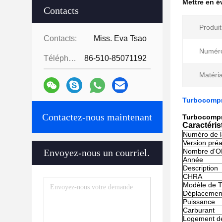
Mettre en 
Contacts
Produit
Contacts:
Miss. Eva Tsao
Numéro
Téléphone:
86-510-85071192
Matéri
Turbocompr
Contactez-nous maintenant
Turbocompr
Caractéris
Numéro de l
Version préa
Envoyez-nous un courriel.
Nombre d'O
Année
Description
CHRA
Modèle de 
Déplacemen
Puissance
Carburant
Logement d