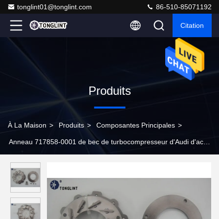
tonglint01@tonglint.com
86-510-85071192
Citation
Produits
À La Maison
>
Produits
>
Composantes Principales
>
Anneau 717858-0001 de bec de turbocompresseur d'Audi d'acier
des pièces de moteur GTA1749V 704013-0001