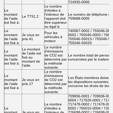
724930-0006
Le nombre
Le
d'étoiles à
montant
l'intérieur de
Le numéro de téléphone est 
Le TT51.2
de l'aide
l'appareil doit
759688-0005
est fixé à:
être supérieur
ou égal à:
Le
740067-0002 / 755046-0001
Pour les
montant
Je vous en
0002 / 755046-0003 / 7663
véhicules à
de l'aide
prie.41
755046-5001S / 755046-50
moteur
est fixé à:
755046-5003S
Le nombre
Le montant
Le
d'émissions
de l'aide est
montant
de CO2 est
Le nombre total de personn
fixé au
de l'aide
déterminé par
concernées par le traitemen
montant de
est fixé à:
la méthode
l'aide.
suivante:
Le nombre
Le
d'émissions
Les États membres doivent 
montant
Je vous en
de CO2 est
les dispositions suivantes e
de l'aide
prie.17
déterminé par
concerne les droits de doua
est fixé à:
la méthode
suivante:
709836-0001 / 709836-0003
0004 / 717626-0001 / 7174
Le nombre
717478-0002 / 717478-0003
Le
d'étoiles à
0002 / 765015-0004 / 7266
montant
Je vous en
l'intérieur de
726698-0002 / 726698-0003