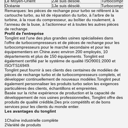
Le Moyen-Orient
2Je suis désolé.
Turbocompress
Océanie
1Je suis désolé.
Turbocompress
Remarques: les pièces de rechange pour turbo se réfèrent à la
cartouche turbo, au kit de réparation du turbo, à l'arbre de la
turbine, à la roue du compresseur, au boîtier du roulement, à
l'anneau de la buse, à l'actionneur et à toutes les autres pièces
de rechange.
Profil de l'entreprise
Tonglint est l'une des plus grandes usines spécialisées dans
l'offre de turbocompresseurs et de pièces de rechange pour les
turbocompresseurs pour le marché secondaire et pour les
équipementiers en Chine.avec environ 200 employés, 10
départements et plus de 150 équipements. Tonglint est
également certifié par le système de qualité ISO9001:2000 et
ISO/TS16949.
Tonglint peut fournir à ses clients des centaines de modèles de
pièces de rechange turbo et de turbocompresseurs complets, et
développer continuellement de nouveaux modèles.Tonglint peut
également personnaliser les produits turbo selon les exigences
particulières des clients, échantillons et empreintes.
Basée sur la riche expérience de production et la capacité de
développement de nos usines professionnelles, Tonglint offre des
produits de qualité crédible,Des prix compétitifs et de bons
services pour les clients du monde entier.
Les avantages du tonglint
1Chaîne industrielle complète
2Variété de produits