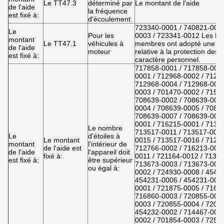
Le TT47.3
déterminé par
Le montant de l'aide
de l'aide
la fréquence
est fixé à:
d'écoulement.
723340-0001 / 740821-0001
Le
Pour les
0003 / 723341-0012 Les Ét
montant
Le TT47.1
véhicules à
membres ont adopté une dir
de l'aide
moteur
relative à la protection des
est fixé à:
caractère personnel.
717858-0001 / 717858-0007
0001 / 712968-0002 / 7129
712968-0004 / 712968-0005
0003 / 701470-0002 / 7152
708639-0002 / 708639-0003
0004 / 708639-0005 / 7086
708639-0007 / 708639-0010
0001 / 716215-0001 / 7135
Le nombre
713517-0011 / 713517-0012
Le
d'étoiles à
Le montant
0015 / 713517-0016 / 7127
montant
l'intérieur de
de l'aide est
712766-0002 / 716213-0001
de l'aide
l'appareil doit
fixé à:
0011 / 721164-0012 / 71367
est fixé à:
être supérieur
713673-0003 / 713673-0004
ou égal à:
0002 / 724930-0008 / 4542
454231-0006 / 454231-0008
0001 / 721875-0005 / 7168
716860-0003 / 720855-0001
0003 / 720855-0004 / 7208
454232-0002 / 714467-0008
0002 / 701854-0003 / 7258