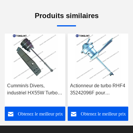
Produits similaires
Cummin/s Divers,
Actionneur de turbo RHF4
industriel HX55W Turbo
35242096F pour
actionneur pour le
turbocompresseur
turbocompresseur
VF40A013 VA70 Jeep
Obtenez le meilleur prix
Obtenez le meilleur prix
3592778
Cherokee 2.5L CRD