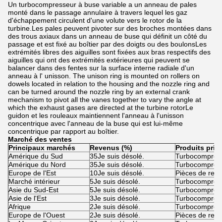
Un turbocompresseur à buse variable a un anneau de pales
monté dans le passage annulaire à travers lequel les gaz
d'échappement circulent d'une volute vers le rotor de la
turbine.Les pales peuvent pivoter sur des broches montées dans
des trous axiaux dans un anneau de buse qui définit un côté du
passage et est fixé au boîtier par des doigts ou des boulonsLes
extrémités libres des aiguilles sont fixées aux bras respectifs des
aiguilles qui ont des extrémités extérieures qui peuvent se
balancer dans des fentes sur la surface interne radiale d'un
anneau à l' unisson. The unison ring is mounted on rollers on
dowels located in relation to the housing and the nozzle ring and
can be turned around the nozzle ring by an external crank
mechanism to pivot all the vanes together to vary the angle at
which the exhaust gases are directed at the turbine rotorLe
guidon et les rouleaux maintiennent l'anneau à l'unisson
concentrique avec l'anneau de la buse qui est lui-même
concentrique par rapport au boîtier.
Marché des ventes
Principaux marchés
Revenus (%)
Produits prin
Amérique du Sud
35Je suis désolé.
Turbocompress
Amérique du Nord
35Je suis désolé.
Turbocompress
Europe de l'Est
10Je suis désolé.
Pièces de rec
Marché intérieur
5Je suis désolé.
Turbocompress
Asie du Sud-Est
5Je suis désolé.
Turbocompress
Asie de l'Est
3Je suis désolé.
Turbocompress
Afrique
2Je suis désolé.
Turbocompress
Europe de l'Ouest
2Je suis désolé.
Pièces de rec