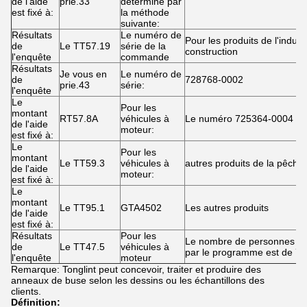
de l'aide
prie.33
déterminé par
est fixé à:
la méthode
suivante:
Résultats
Le numéro de
Pour les produits de l'indust
de
Le TT57.19
série de la
construction
l'enquête
commande
Résultats
Je vous en
Le numéro de
de
728768-0002
prie.43
série:
l'enquête
Le
Pour les
montant
RT57.8A
véhicules à
Le numéro 725364-0004
de l'aide
moteur:
est fixé à:
Le
Pour les
montant
Le TT59.3
véhicules à
autres produits de la pêche
de l'aide
moteur:
est fixé à:
Le
montant
Le TT95.1
GTA4502
Les autres produits
de l'aide
est fixé à:
Résultats
Pour les
Le nombre de personnes c
de
Le TT47.5
véhicules à
par le programme est de 7
l'enquête
moteur
Remarque: Tonglint peut concevoir, traiter et produire des
anneaux de buse selon les dessins ou les échantillons des
clients.
Définition: