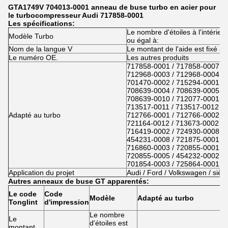
GTA1749V 704013-0001 anneau de buse turbo en acier pour
le turbocompresseur Audi 717858-0001
Les spécifications:
Le nombre d'étoiles à l'intérieur
Modèle Turbo
ou égal à:
Nom de la langue V
Le montant de l'aide est fixé à:
Le numéro OE.
Les autres produits
717858-0001 / 717858-0007 / 
712968-0003 / 712968-0004 / 
701470-0002 / 715294-0001 / 
708639-0004 / 708639-0005 / 
708639-0010 / 712077-0001 / 
713517-0011 / 713517-0012 / 
Adapté au turbo
712766-0001 / 712766-0002 / 
721164-0012 / 713673-0002 / 
716419-0002 / 724930-0008 / 
454231-0008 / 721875-0001 / 
716860-0003 / 720855-0001 / 
720855-0005 / 454232-0002 / 
701854-0003 / 725864-0001 /
Application du projet
Audi / Ford / Volkswagen / siège
Autres anneaux de buse GT apparentés:
Le code
Code
Modèle
Adapté au turbo
Tonglint
d'impression
Le nombre
Le
d'étoiles est
montant