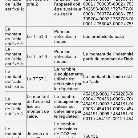
de l'aide
prie.2
l'appareil doit
0001 / 709635-0002 / 7553
est fixé à:
être supérieur
742693-0003 / 727477-0002
ou égal à:
0003 / 760774-0003 / 7535
705204-0002 / 753708-0005
0001 / 756047-0002 / 7553
Le
Pour les
montant
Le TT51.4
véhicules à
Les produits de base
de l'aide
moteur
est fixé à:
Le
Pour les
montant
Le montant de l'indemnité es
Le TT57.4
véhicules à
de l'aide
partir du montant de l'indem
moteur
est fixé à:
Le nombre
Le
d'équipements
montant
Le montant de l'aide est fixé
Le TT57.1
utilisés est
de l'aide
de l'aide.
déterminé par
est fixé à:
le régulateur.
454192-0001 / 454205-0006
Le montant
Le nombre
Le
0004 / 704361-0005 / 7043
de l'aide est
d'équipements
montant
454191-0003 / 454191-0004
fixé au
utilisés est
de l'aide
0005 / 454191-0006 / 4541
montant de
déterminé par
est fixé à:
454191-0009 / 454191-0010
l'aide.
le régulateur.
0011 / 454191-0012 / 4541
Le nombre
Le
d'émissions
montant
Je vous en
de CO2 est
750431