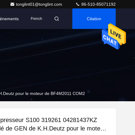
tonglint01@tonglint.com
86-510-85071192
énements
Citation
French
.H.Deutz pour le moteur de BF4M2011 COM2
presseur S100 319261 04281437KZ
glé de GEN de K.H.Deutz pour le moteur