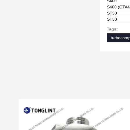
S400
S400 (GTA4
ST50
ST50
Tags:
turbocomp