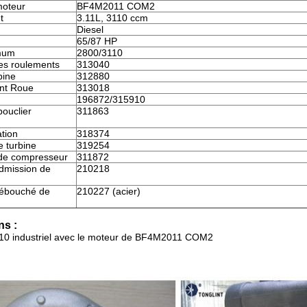
moteur
BF4M2011 COM2
t
3.11L, 3110 ccm
Diesel
65/87 HP
mum
2800/3110
es roulements
313040
bine
312880
nt Roue
313018
196872/315910
ouclier
311863
ation
318374
 turbine
319254
de compresseur
311872
admission de
210218
débouché de
210227 (acier)
ns :
10 industriel avec le moteur de BF4M2011 COM2