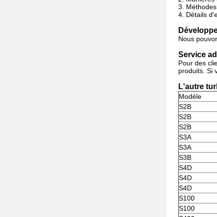
3.
Méthodes 
4.
Détails d
Développez
Nous pouvons
Service ad
Pour des cli
produits. Si
L'autre tu
Modèle
S2B
S2B
S2B
S3A
S3A
S3B
S4D
S4D
S4D
S100
S100