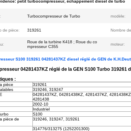
évidence:
petit turbocompresseur
,
échappement diesel de turbo
:
Turbocompresseur de Turbo
modèle:
 de pièce:
319261
Nombre d
Roue de la turbine K418 ; Roue du co
au:
moteur:
mpresseur C355
esseur S100 319261 04281437KZ diesel réglé de GEN de K.H.Deu
resseur 04281437KZ réglé de la GEN S100 Turbo 319261 d
tiques :
a pièce
319261
alables
319246, 319247
E
04281437KZ, 04281438KZ, 4281437KZ, 4281438KZ
4281438
2002-10
Industriel
Turbo
S100
a pièce de
319246, 319247, 319261
314776/313275 (1252201300)