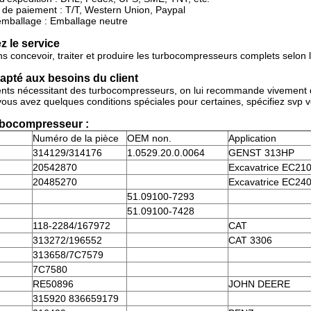
de paiement : T/T, Western Union, Paypal
'emballage : Emballage neutre
 le service
 concevoir, traiter et produire les turbocompresseurs complets selon le
apté aux besoins du client
ents nécessitant des turbocompresseurs, on lui recommande vivement d
 vous avez quelques conditions spéciales pour certaines, spécifiez sv
rbocompresseur :
Numéro de la pièce
OEM non.
Application
314129/314176
1.0529.20.0.0064
GENST 313HP
20542870
Excavatrice EC21
20485270
Excavatrice EC24
51.09100-7293
51.09100-7428
118-2284/167972
CAT
313272/196552
CAT 3306
313658/7C7579
7C7580
RE50896
JOHN DEERE
315920 836659179