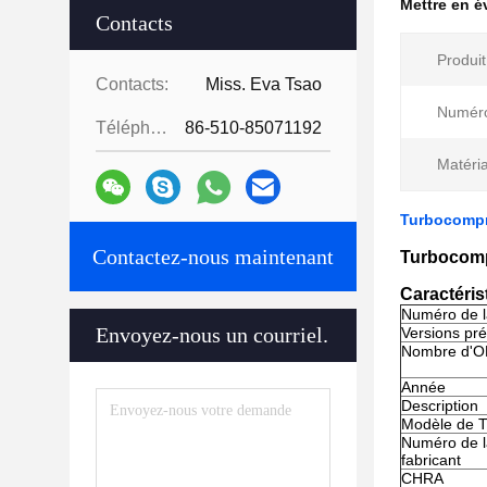
Mettre en 
Contacts
Produit
Contacts:
Miss. Eva Tsao
Numéro
Téléphone:
86-510-85071192
Matéri
Turbocompr
Contactez-nous maintenant
Turbocomp
Caractéris
Numéro de l
Envoyez-nous un courriel.
Versions pré
Nombre d'O
Année
Description
Modèle de 
Numéro de l
fabricant
CHRA