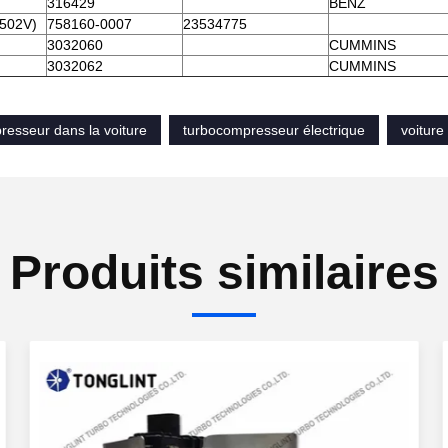
316429
BENZ
502V)
758160-0007
23534775
3032060
CUMMINS
3032062
CUMMINS
resseur dans la voiture
turbocompresseur électrique
voiture
Produits similaires