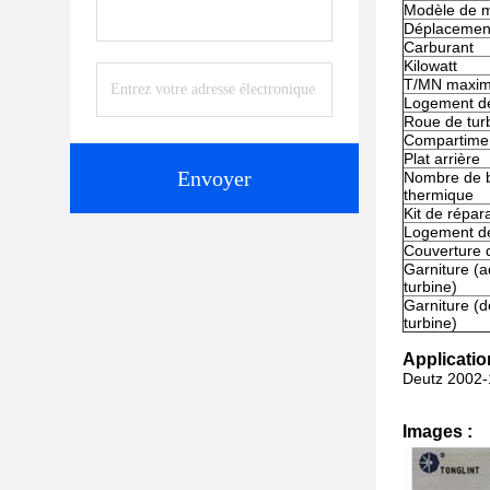
Modèle de 
Déplacemen
Carburant
Kilowatt
T/MN maxi
Logement d
Roue de tur
Compartime
Plat arrière
Envoyer
Nombre de b
thermique
Kit de répar
Logement de
Couverture 
Garniture (
turbine)
Garniture (
turbine)
Applicatio
Deutz 2002-
Images :