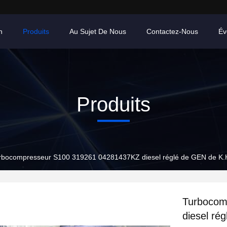
n
Produits
Au Sujet De Nous
Contactez-Nous
Év
Produits
rbocompresseur S100 319261 04281437KZ diesel réglé de GEN de K
Turbocom
diesel ré