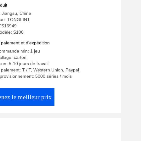
2011 COM2
duit
: Jiangsu, Chine
ue: TONGLINT
: TS16949
odèle: S100
 paiement et d'expédition
commande min: 1 jeu
allage: carton
ison: 5-10 jours de travail
 paiement: T / T, Western Union, Paypal
provisionnement: 5000 séries / mois
nez le meilleur prix