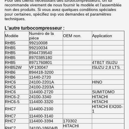
Pour des clients nécessitant des turbocompresseurs, on lui
recommande vivement de nous fournir le modèle et l'assemblée
non des produits. Si vous avez quelques conditions spéciales
pour certaines, spécifiez svp vos demandes et paramètres
techniques.
L'autre turbocompresseur :
Numéro de la
Modèle
OEM non.
Application
pièce
RHB5
99210008
RHB5
99210034
RHB5
8944739540
RHB5
8970385180
RHB5
8971760801
4TB1T ISU2U
RHB52W
VF130047
ISUZU 2,8 LTS.
RHB6
894418-3200
RHB6
11440-2720
RHC6
24100-2201A
HINO
RHC6
24100-2203A
RHC6
114400-2720
SUMITOMO
RHC6-2
24100-3340
HITACHI
RHC6-5
114400-3320
HITACHI
HITACHI EX200-
RHC7
114400-2100
1
RHC7
114400-3140
RHC7
114400-3394
170302
HITACHI
RHC7
24100-1860A/B