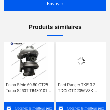
Envoyer
Produits similaires
Foton Série 60-80 GT25
Ford Ranger TKE 3.2
Turbo SJ60T T64801019
TDCi GTD2056VZK
pour Perkins 1004-4T
822182-0008
Turbocompresseur
FB3Q6K682DB
Obtenez le meilleur prix
Obtenez le meilleur prix