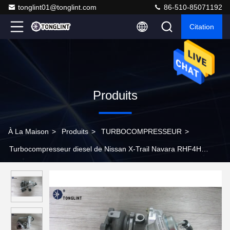
tonglint01@tonglint.com
86-510-85071192
Citation
Produits
À La Maison
>
Produits
>
TURBOCOMPRESSEUR
>
Turbocompresseur diesel de Nissan X-Trail Navara RHF4H
VD420058 VN3 pour YD25DDTi, D22 YD25DDTI, moteur MD22