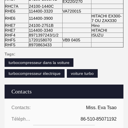
EX220/270
RHC7A
24100-1440C
RHE6
114400-3320
VA720015
HITACHI EX300-
RHE6
114400-3900
7 OU ZAX330
RHE7
24100-2751B
Hino
RHE7
114400-3340
HITACHI
RHF4
8971397243/1/2
ISUZU
RHF5
1720158070
VB9 0405
RHF5
8970863433
Tags:
turbocompresseur dans la voiture
turbocompresseur électrique
voiture turbo
Contacts
Contacts:
Miss. Eva Tsao
Téléphone:
86-510-85071192