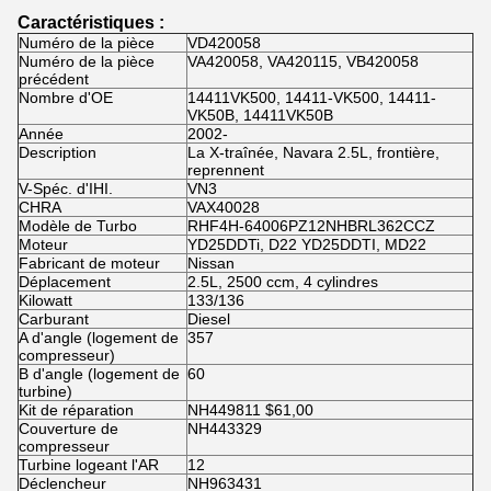
Caractéristiques :
Numéro de la pièce
VD420058
Numéro de la pièce
VA420058, VA420115, VB420058
précédent
Nombre d'OE
14411VK500, 14411-VK500, 14411-
VK50B, 14411VK50B
Année
2002-
Description
La X-traînée, Navara 2.5L, frontière,
reprennent
V-Spéc. d'IHI.
VN3
CHRA
VAX40028
Modèle de Turbo
RHF4H-64006PZ12NHBRL362CCZ
Moteur
YD25DDTi, D22 YD25DDTI, MD22
Fabricant de moteur
Nissan
Déplacement
2.5L, 2500 ccm, 4 cylindres
Kilowatt
133/136
Carburant
Diesel
Α d'angle (logement de
357
compresseur)
Β d'angle (logement de
60
turbine)
Kit de réparation
NH449811 $61,00
Couverture de
NH443329
compresseur
Turbine logeant l'AR
12
Déclencheur
NH963431