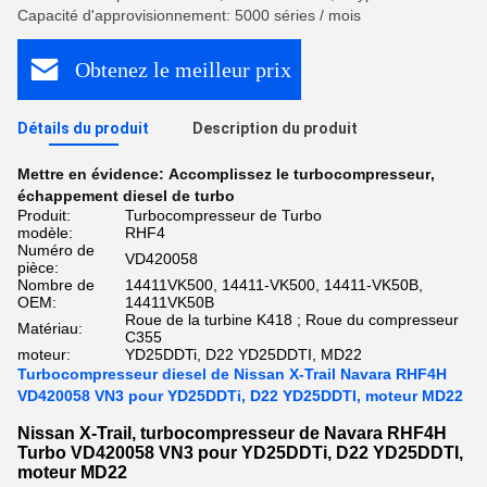
Capacité d'approvisionnement: 5000 séries / mois
Obtenez le meilleur prix
Détails du produit
Description du produit
Mettre en évidence:
Accomplissez le turbocompresseur
,
échappement diesel de turbo
Produit:
Turbocompresseur de Turbo
modèle:
RHF4
Numéro de
VD420058
pièce:
Nombre de
14411VK500, 14411-VK500, 14411-VK50B,
OEM:
14411VK50B
Roue de la turbine K418 ; Roue du compresseur
Matériau:
C355
moteur:
YD25DDTi, D22 YD25DDTI, MD22
Turbocompresseur diesel de Nissan X-Trail Navara RHF4H
VD420058 VN3 pour YD25DDTi, D22 YD25DDTI, moteur MD22
Nissan X-Trail, turbocompresseur de Navara RHF4H
Turbo VD420058 VN3 pour YD25DDTi, D22 YD25DDTI,
moteur MD22