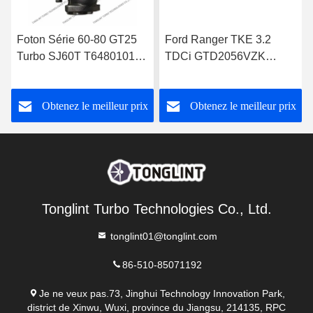
Foton Série 60-80 GT25
Ford Ranger TKE 3.2
Turbo SJ60T T64801019
TDCi GTD2056VZK
pour Perkins 1004-4T
822182-0008
Turbocompresseur
FB3Q6K682DB
Obtenez le meilleur prix
Obtenez le meilleur prix
Tonglint Turbo Technologies Co., Ltd.
tonglint01@tonglint.com
86-510-85071192
Je ne veux pas.73, Jinghui Technology Innovation Park,
district de Xinwu, Wuxi, province du Jiangsu, 214135, RPC