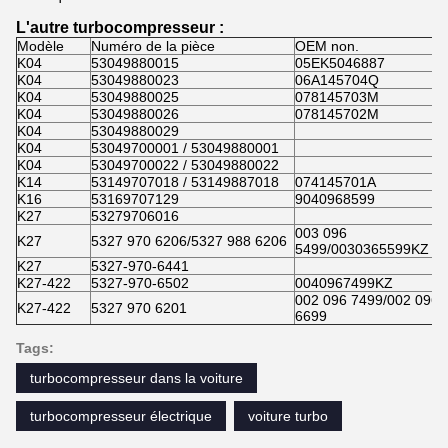
L'autre turbocompresseur :
Modèle
Numéro de la pièce
OEM non.
K04
53049880015
05EK5046887
K04
53049880023
06A145704Q
K04
53049880025
078145703M
K04
53049880026
078145702M
K04
53049880029
K04
53049700001 / 53049880001
K04
53049700022 / 53049880022
K14
53149707018 / 53149887018
074145701A
K16
53169707129
9040968599
K27
53279706016
003 096
K27
5327 970 6206/5327 988 6206
5499/0030365599KZ
K27
5327-970-6441
K27-422
5327-970-6502
0040967499KZ
002 096 7499/002 096
K27-422
5327 970 6201
6699
Tags:
turbocompresseur dans la voiture
turbocompresseur électrique
voiture turbo