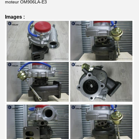
moteur OM906LA-E3
Images :