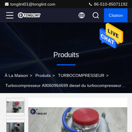
tonglint01@tonglint.com
86-510-85071192
Citation
Produits
À La Maison
>
Produits
>
TURBOCOMPRESSEUR
>
Turbocompresseur A9060964699 diesel du turbocompresseur
K27.2 53279887120 pour le moteur du camion OM906LA-E3 de
benz de Mercedes