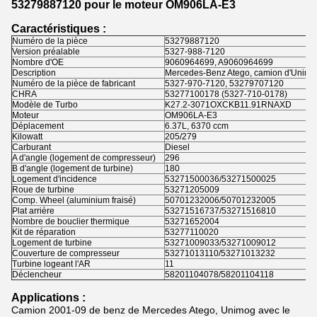
53279887120 pour le moteur OM906LA-E3
Caractéristiques :
Numéro de la pièce
53279887120
Version préalable
5327-988-7120
Nombre d'OE
9060964699, A9060964699
Description
Mercedes-Benz Atego, camion d'Unimo
Numéro de la pièce de fabricant
5327-970-7120, 53279707120
CHRA
53277100178 (5327-710-0178)
Modèle de Turbo
K27.2-3071OXCKB11.91RNAXD
Moteur
OM906LA-E3
Déplacement
6.37L, 6370 ccm
Kilowatt
205/279
Carburant
Diesel
Α d'angle (logement de compresseur)
296
Β d'angle (logement de turbine)
180
Logement d'incidence
53271500036/53271500025
Roue de turbine
53271205009
Comp. Wheel (aluminium fraisé)
50701232006/50701232005
Plat arrière
53271516737/53271516810
Nombre de bouclier thermique
53271652004
Kit de réparation
53277110020
Logement de turbine
53271009033/53271009012
Couverture de compresseur
53271013110/53271013232
Turbine logeant l'AR
11
Déclencheur
58201104078/58201104118
Applications :
Camion 2001-09 de benz de Mercedes Atego, Unimog avec le