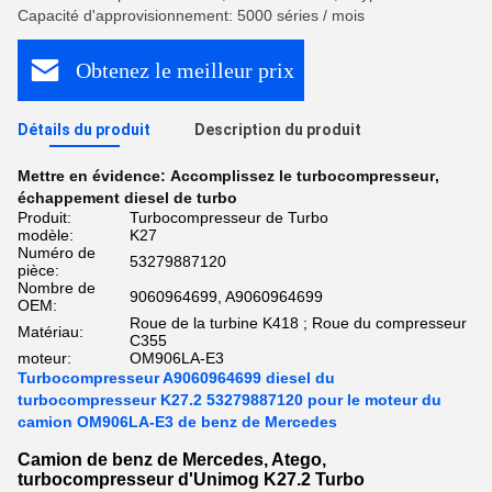
Capacité d'approvisionnement: 5000 séries / mois
Obtenez le meilleur prix
Détails du produit
Description du produit
Mettre en évidence:
Accomplissez le turbocompresseur
,
échappement diesel de turbo
Produit:
Turbocompresseur de Turbo
modèle:
K27
Numéro de
53279887120
pièce:
Nombre de
9060964699, A9060964699
OEM:
Roue de la turbine K418 ; Roue du compresseur
Matériau:
C355
moteur:
OM906LA-E3
Turbocompresseur A9060964699 diesel du
turbocompresseur K27.2 53279887120 pour le moteur du
camion OM906LA-E3 de benz de Mercedes
Camion de benz de Mercedes, Atego,
turbocompresseur d'Unimog K27.2 Turbo