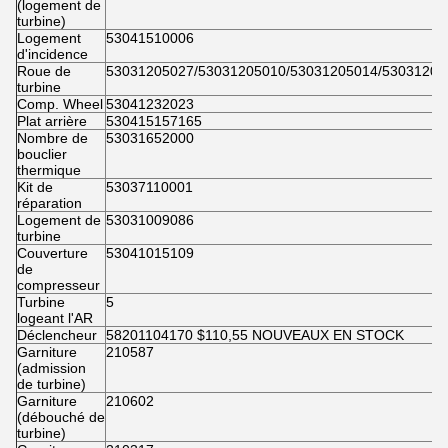
(logement de
turbine)
Logement
53041510006
d'incidence
Roue de
53031205027/53031205010/53031205014/53031205
turbine
Comp. Wheel
53041232023
Plat arrière
530415157165
Nombre de
53031652000
bouclier
thermique
Kit de
53037110001
réparation
Logement de
53031009086
turbine
Couverture
53041015109
de
compresseur
Turbine
5
logeant l'AR
Déclencheur
58201104170 $110,55 NOUVEAUX EN STOCK
Garniture
210587
(admission
de turbine)
Garniture
210602
(débouché de
turbine)