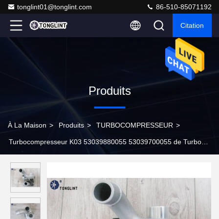
tonglint01@tonglint.com
86-510-85071192
Citation
Produits
À La Maison
>
Produits
>
TURBOCOMPRESSEUR
>
Turbocompresseur K03 53039880055 53039700055 de Turbo
pour le véhicule utilitaire G9U 650, moteur de de G9U 720