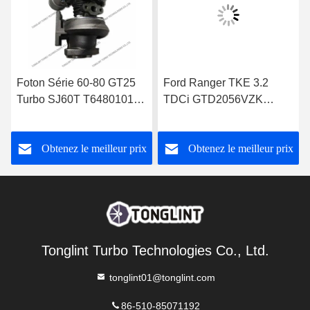
Foton Série 60-80 GT25
Ford Ranger TKE 3.2
Turbo SJ60T T64801019
TDCi GTD2056VZK
pour Perkins 1004-4T
822182-0008
Turbocompresseur
FB3Q6K682DB
Obtenez le meilleur prix
Obtenez le meilleur prix
Tonglint Turbo Technologies Co., Ltd.
tonglint01@tonglint.com
86-510-85071192