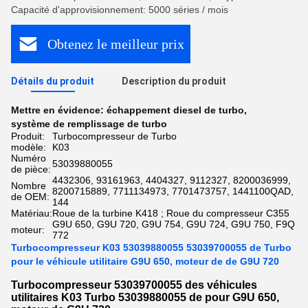
Capacité d'approvisionnement: 5000 séries / mois
Obtenez le meilleur prix
Détails du produit
Description du produit
Mettre en évidence:
échappement diesel de turbo
,
système de remplissage de turbo
Produit:
Turbocompresseur de Turbo
modèle:
K03
Numéro
53039880055
de pièce:
4432306, 93161963, 4404327, 9112327, 8200036999,
Nombre
8200715889, 7711134973, 7701473757, 1441100QAD,
de OEM:
144
Matériau:
Roue de la turbine K418 ; Roue du compresseur C355
G9U 650, G9U 720, G9U 754, G9U 724, G9U 750, F9Q
moteur:
772
Turbocompresseur K03 53039880055 53039700055 de Turbo
pour le véhicule utilitaire G9U 650, moteur de de G9U 720
Turbocompresseur 53039700055 des véhicules
utilitaires K03 Turbo 53039880055 de pour G9U 650,