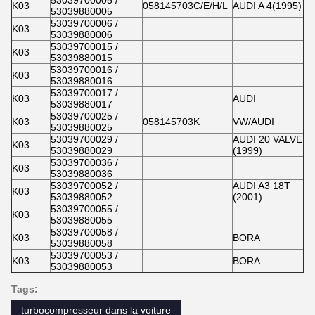
53039700005 /
K03
058145703C/E/H/L
AUDI A 4(1995)
53039880005
53039700006 /
K03
53039880006
53039700015 /
K03
53039880015
53039700016 /
K03
53039880016
53039700017 /
K03
AUDI
53039880017
53039700025 /
K03
058145703K
VW/AUDI
53039880025
53039700029 /
AUDI 20 VALVE
K03
53039880029
(1999)
53039700036 /
K03
53039880036
53039700052 /
AUDI A3 18T
K03
53039880052
(2001)
53039700055 /
K03
53039880055
53039700058 /
K03
BORA
53039880058
53039700053 /
K03
BORA
53039880053
Tags:
turbocompresseur dans la voiture