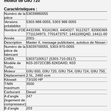
moteur de G9U 720
Caractéristiques :
Numéro de la
53039880055
pièce
Versions
5303-988-0055, 5303 988 0055
préalables
Nombre d'OE
4432306, 93161963, 4404327, 9112327, 8200036999
7711134973, 7701473757, 1441100QAD, 14411-00Q
Année
2001-
Description
Master II, message publicitaire, autobus de Nissan Int
Numéro de la
53039700055, 5303-970-0055
pièce de
fabricant
CHRA
53037100517 (5303-710-0517)
Modèle de
K03-2072CCB5.82KDAXD, K03
Turbo
Moteur
G9U 650, G9U 720, G9U 754, G9U 724, G9U 750, F
Déplacement
2.5L, 2460 ccm
Kilowatt
73/100 HP
T/MN
3500
maximum
Carburant
Diesel
Α d'angle
247
(logement de
compresseur)
Β d'angle
203