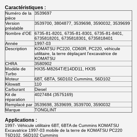
Caractéristiques :
Numéro de la
3539697
pièce
Version
3539700, 3804877, 3539698, 3590032, 3539699
préalable
Nombre d'OE
6735-81-8201, 6735-81-8301, 6735-81-8401,
6735818201, 6735818301, 6735818401
Année
1997-03
Description
KOMATSU PC220, CD60R, PC220, véhicule
utilitaire, la terre déplaçant l'excavatrice de
KOMATSU
CHRA
3580902
Modèle de
HX35-M8264T/E14DD11, HX35
Turbo
Moteur
6BT, 6BTA, S6D102 Cummins, S6D102
Kilowatt
110
Carburant
Diesel
Kit de
4027484 (3575169)
réparation
Remplacé par
3539698, 3539699, 3539700, 3590032
Marque
TONGLINT
Applications :
1997- Véhicule utilitaire 6BT, 6BTA de Cummins KOMATSU
Excavatrice 1997-03 mobile de la terre de KOMATSU PC220
T6D102, S6D102 Cummins