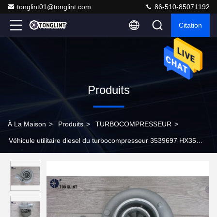
tonglint01@tonglint.com
86-510-85071192
Citation
Produits
À La Maison
>
Produits
>
TURBOCOMPRESSEUR
>
Véhicule utilitaire diesel du turbocompresseur 3539697 HX35
Cummins KOMATSU, excavatrice de KOMATSU pour le moteur
6BT