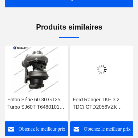
Produits similaires
Foton Série 60-80 GT25
Ford Ranger TKE 3.2
Turbo SJ60T T64801019
TDCi GTD2056VZK
pour Perkins 1004-4T
822182-0008
Turbocompresseur
FB3Q6K682DB
Obtenez le meilleur prix
Obtenez le meilleur prix