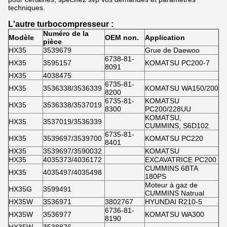
techniques.
L'autre turbocompresseur :
Numéro de la
Modèle
OEM non.
Application
pièce
HX35
3539679
Grue de Daewoo
6738-81-
HX35
3595157
KOMATSU PC200-7
8091
HX35
4038475
6735-81-
HX35
3536338/3536339
KOMATSU WA150/200
8200
6735-81-
KOMATSU
HX35
3536338/3537019
8300
PC200/228UU
KOMATSU,
HX35
3537019/3536339
CUMMINS, S6D102
6735-81-
HX35
3539697/3539700
KOMATSU PC220
8401
HX35
3539697/3590032
KOMATSU
HX35
4035373/4036172
EXCAVATRICE PC200
CUMMINS 6BTA
HX35
4035497/4035498
180PS
Moteur à gaz de
HX35G
3599491
CUMMINS Natrual
HX35W
3536971
3802767
HYUNDAI R210-5
6736-81-
HX35W
3536977
KOMATSU WA300
8190
HX35W
3538876