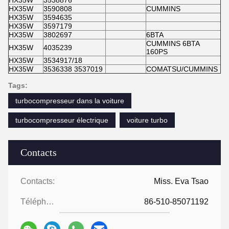
HX35W
3590808
CUMMINS
HX35W
3594635
HX35W
3597179
HX35W
3802697
6BTA
CUMMINS 6BTA
HX35W
4035239
160PS
HX35W
3534917/18
HX35W
3536338 3537019
COMATSU/CUMMINS
Tags:
turbocompresseur dans la voiture
turbocompresseur électrique
voiture turbo
Contacts
Contacts:
Miss. Eva Tsao
Téléphone:
86-510-85071192