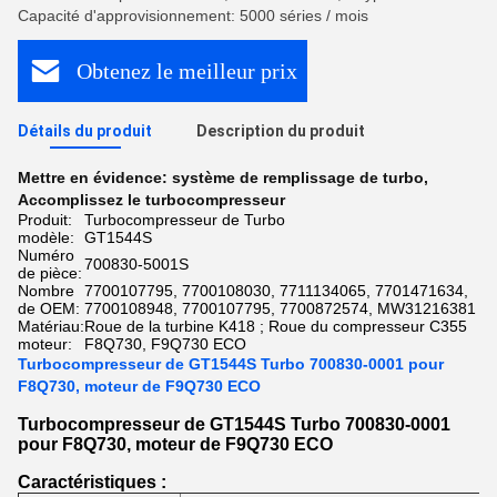
Capacité d'approvisionnement: 5000 séries / mois
Obtenez le meilleur prix
Détails du produit
Description du produit
Mettre en évidence:
système de remplissage de turbo
,
Accomplissez le turbocompresseur
Produit:
Turbocompresseur de Turbo
modèle:
GT1544S
Numéro
700830-5001S
de pièce:
Nombre
7700107795, 7700108030, 7711134065, 7701471634,
de OEM:
7700108948, 7700107795, 7700872574, MW31216381
Matériau:
Roue de la turbine K418 ; Roue du compresseur C355
moteur:
F8Q730, F9Q730 ECO
Turbocompresseur de GT1544S Turbo 700830-0001 pour
F8Q730, moteur de F9Q730 ECO
Turbocompresseur de GT1544S Turbo 700830-0001
pour F8Q730, moteur de F9Q730 ECO
Caractéristiques :