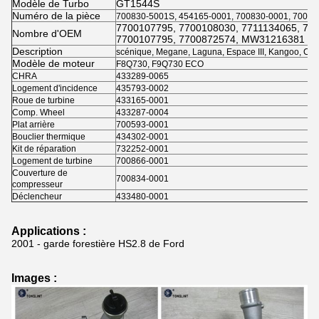
Modèle de Turbo
GT1544S
Numéro de la pièce
700830-5001S, 454165-0001, 700830-0001, 70083
7700107795, 7700108030, 7711134065, 77
Nombre d'OEM
7700107795, 7700872574, MW31216381
Description
scénique, Megane, Laguna, Espace III, Kangoo, Clio
Modèle de moteur
F8Q730, F9Q730 ECO
CHRA
433289-0065
Logement d'incidence
435793-0002
Roue de turbine
433165-0001
Comp. Wheel
433287-0004
Plat arrière
700593-0001
Bouclier thermique
434302-0001
Kit de réparation
732252-0001
Logement de turbine
700866-0001
Couverture de
700834-0001
compresseur
Déclencheur
433480-0001
Applications :
2001 - garde forestière HS2.8 de Ford
Images :