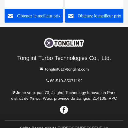
pour Perkins 1004-4T
822182-0008
Turbocompresseur
FB3Q6K682DB
Obtenez le meilleur prix
Obtenez le meilleur prix
Tonglint Turbo Technologies Co., Ltd.
tonglint01@tonglint.com
86-510-85071192
Je ne veux pas.73, Jinghui Technology Innovation Park,
district de Xinwu, Wuxi, province du Jiangsu, 214135, RPC
Chine Bonne qualité TURBOCOMPRESSEUR Le