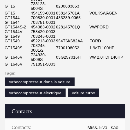
738123-
GT15
8200683853
5004S
GT15
454159-0001
038145701A
VOLKSWAGEN
GT1544
700830-0001
433289-0065
GT1544
703751-0001
GT1544S-2
454083-0002
028145701Q
VW/FORD
GT1544V
753420-0003
GT1549
703245-0001
GT1549
452213-0003
954T6K682AA
FORD
703245-
GT1549S
7700108052
1.9dTi 100HP
0001/2
724930-
GT1646V
03G257016H
VW 2.0TDI 140HP
5009S
GT1646V
751851-5003
Tags:
turbocompresseur dans la voiture
turbocompresseur électrique
voiture turbo
Contacts
Contacts:
Miss. Eva Tsao