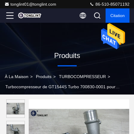
tonglint01@tonglint.com
86-510-85071192
Citation
Produits
À La Maison
>
Produits
>
TURBOCOMPRESSEUR
>
Turbocompresseur de GT1544S Turbo 700830-0001 pour
F8Q730, moteur de F9Q730 ECO