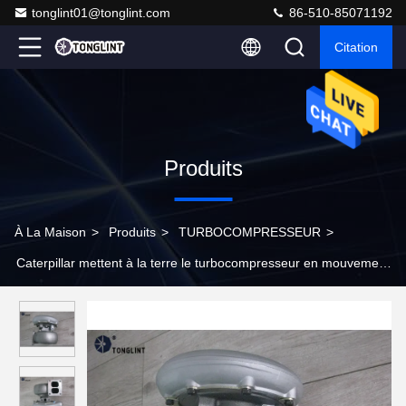
tonglint01@tonglint.com
86-510-85071192
Citation
Produits
À La Maison
>
Produits
>
TURBOCOMPRESSEUR
>
Caterpillar mettent à la terre le turbocompresseur en mouvement
de diesel de 3LM-319 Turbo 310130 pour le moteur de D333C
3306