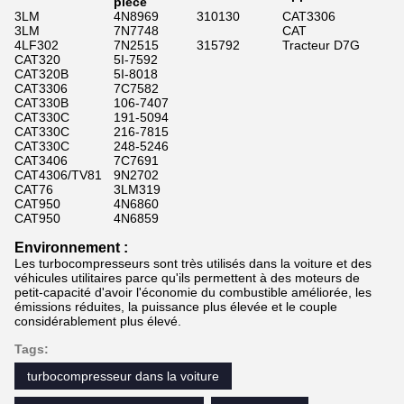
pièce
3LM
4N8969
310130
CAT3306
3LM
7N7748
CAT
4LF302
7N2515
315792
Tracteur D7G
CAT320
5I-7592
CAT320B
5I-8018
CAT3306
7C7582
CAT330B
106-7407
CAT330C
191-5094
CAT330C
216-7815
CAT330C
248-5246
CAT3406
7C7691
CAT4306/TV81
9N2702
CAT76
3LM319
CAT950
4N6860
CAT950
4N6859
Environnement :
Les turbocompresseurs sont très utilisés dans la voiture et des
véhicules utilitaires parce qu'ils permettent à des moteurs de
petit-capacité d'avoir l'économie du combustible améliorée, les
émissions réduites, la puissance plus élevée et le couple
considérablement plus élevé.
Tags:
turbocompresseur dans la voiture