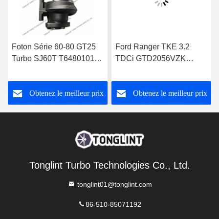
Foton Série 60-80 GT25
Ford Ranger TKE 3.2
Turbo SJ60T T64801019
TDCi GTD2056VZK
pour Perkins 1004-4T
822182-0008
Turbocompresseur
FB3Q6K682DB
Obtenez le meilleur prix
Obtenez le meilleur prix
Tonglint Turbo Technologies Co., Ltd.
tonglint01@tonglint.com
86-510-85071192