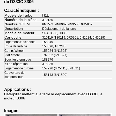
de D333C 3306
Caractéristiques :
Modèle de Turbo
H1E
Numéro de la pièce
310130
Nombre d'OEM
6N1571, 4N8969, 4N9555, 0R5809
Description
Déplacement de la terre
Modèle de moteur
SR4, 3306, D333C
Cartouche
310116 (180119, 0R5901, 6N1524, 6N6529)
Logement d'incidence
158049
Roue de turbine
158396, 187280
Comp. Wheel
155924 (6N1525)
Plat arrière
197652 (6N1527)
Bouclier thermique
188276
Kit de réparation
318385
Logement de turbine
157926 (0R5411, 6N1521)
Couverture de
158143 (6N1520)
compresseur
Applications :
Caterpillar mettent à la terre le déplacement avec D333C, le
moteur 3306
Images :