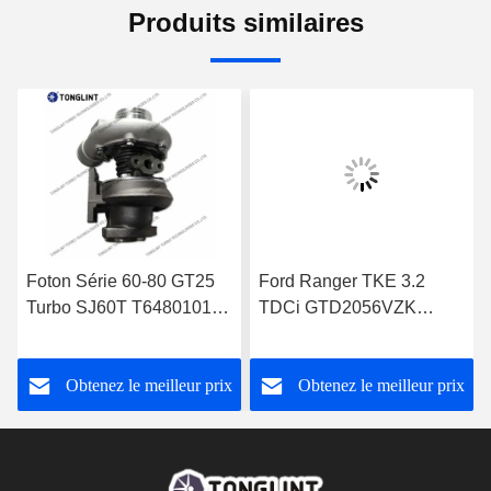
Produits similaires
Foton Série 60-80 GT25
Ford Ranger TKE 3.2
Turbo SJ60T T64801019
TDCi GTD2056VZK
pour Perkins 1004-4T
822182-0008
Turbocompresseur
FB3Q6K682DB
Obtenez le meilleur prix
Obtenez le meilleur prix