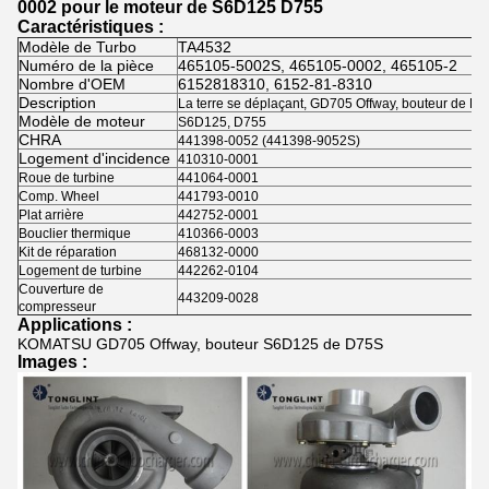
0002 pour le moteur de S6D125 D755
Caractéristiques :
Modèle de Turbo
TA4532
Numéro de la pièce
465105-5002S, 465105-0002, 465105-2
Nombre d'OEM
6152818310, 6152-81-8310
Description
La terre se déplaçant, GD705 Offway, bouteur de 
Modèle de moteur
S6D125, D755
CHRA
441398-0052 (441398-9052S)
Logement d'incidence
410310-0001
Roue de turbine
441064-0001
Comp. Wheel
441793-0010
Plat arrière
442752-0001
Bouclier thermique
410366-0003
Kit de réparation
468132-0000
Logement de turbine
442262-0104
Couverture de
443209-0028
compresseur
Applications :
KOMATSU GD705 Offway, bouteur S6D125 de D75S
Images :