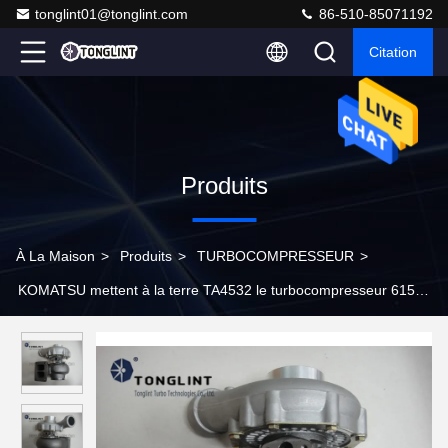
tonglint01@tonglint.com
86-510-85071192
Citation
Produits
À La Maison
>
Produits
>
TURBOCOMPRESSEUR
>
KOMATSU mettent à la terre TA4532 le turbocompresseur 6152-
81-8310 en mouvement du diesel 465105-0002 pour le moteur
de S6D125 D755