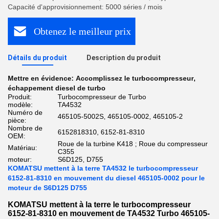
Capacité d'approvisionnement: 5000 séries / mois
Obtenez le meilleur prix
Détails du produit
Description du produit
Mettre en évidence:
Accomplissez le turbocompresseur
,
échappement diesel de turbo
Produit:
Turbocompresseur de Turbo
modèle:
TA4532
Numéro de
465105-5002S, 465105-0002, 465105-2
pièce:
Nombre de
6152818310, 6152-81-8310
OEM:
Roue de la turbine K418 ; Roue du compresseur
Matériau:
C355
moteur:
S6D125, D755
KOMATSU mettent à la terre TA4532 le turbocompresseur
6152-81-8310 en mouvement du diesel 465105-0002 pour le
moteur de S6D125 D755
KOMATSU mettent à la terre le turbocompresseur
6152-81-8310 en mouvement de TA4532 Turbo 465105-