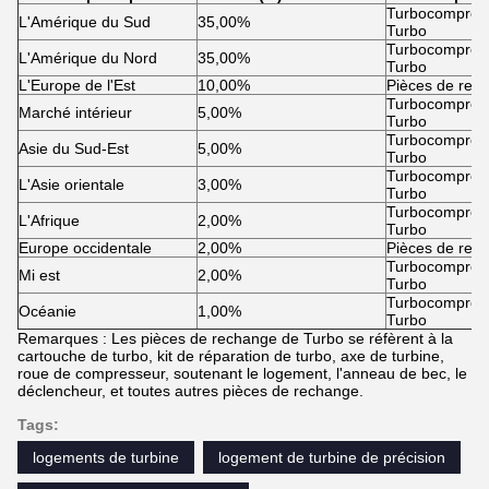
Turbocompress
L'Amérique du Sud
35,00%
Turbo
Turbocompress
L'Amérique du Nord
35,00%
Turbo
L'Europe de l'Est
10,00%
Pièces de rec
Turbocompress
Marché intérieur
5,00%
Turbo
Turbocompress
Asie du Sud-Est
5,00%
Turbo
Turbocompress
L'Asie orientale
3,00%
Turbo
Turbocompress
L'Afrique
2,00%
Turbo
Europe occidentale
2,00%
Pièces de rec
Turbocompress
Mi est
2,00%
Turbo
Turbocompress
Océanie
1,00%
Turbo
Remarques : Les pièces de rechange de Turbo se réfèrent à la
cartouche de turbo, kit de réparation de turbo, axe de turbine,
roue de compresseur, soutenant le logement, l'anneau de bec, le
déclencheur, et toutes autres pièces de rechange.
Tags:
logements de turbine
logement de turbine de précision