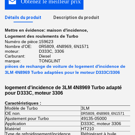
Obtenez le meilleur prix
Détails du produit
Description du produit
Mettre en évidence:
maison d'incidence
,
Logement des roulements de Turbo
Numéro de pièce:
159623
Nombre d'OE:
0R5809, 4N8969, 6N1571
moteur:
D333C, 3306
Carburant:
Diesel
marque:
TONGLINT
pièces de rechange de voiture de logement d'incidence de
3LM 4N8969 Turbo adaptées pour le moteur D333C/3306
logement d'incidence de 3LM 4N8969 Turbo adapté
pour D333C, moteur 3306
Caractéristiques :
Modèle de Turbo
3LM
OE non.
0R5809, 4N8969, 6N1571
Ajustement pour Turbo
49135-05000
Application
D333C, moteur 3306
Matériel
HT210
Type de refroidissement/incidence
Réfrigérant à huile