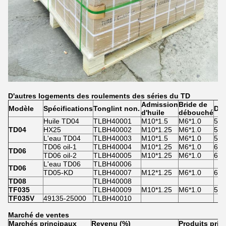
D'autres logements des roulements des séries du TD
Admission
Bride de
Modèle
Spécifications
Tonglint non.
Dia
d'huile
débouché
Huile TD04
TLBH40001
M10*1.5
M6*1.0
50,
TD04
HX25
TLBH40002
M10*1.25
M6*1.0
57
L'eau TD04
TLBH40003
M10*1.5
M6*1.0
50,
TD06 oil-1
TLBH40004
M10*1.25
M6*1.0
61
TD06
TD06 oil-2
TLBH40005
M10*1.25
M6*1.0
69,
L'eau TD06
TLBH40006
TD06
TD05-KD
TLBH40007
M12*1.25
M6*1.0
69,
TD08
TLBH40008
TF035
TLBH40009
M10*1.25
M6*1.0
50,
TF035V
49135-25000
TLBH40010
Marché de ventes
Marchés principaux
Revenu (%)
Produits prin