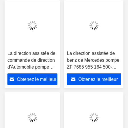
La direction assistée de
La direction assistée de
commande de direction
benz de Mercedes pompe
d'Automoblie pompe
ZF 7685 955 164 500-
MC092059/475-03479
3600r/min
Obtenez le meilleur
Obtenez le meilleur
pour Mitsubishi 6D16
prix
prix