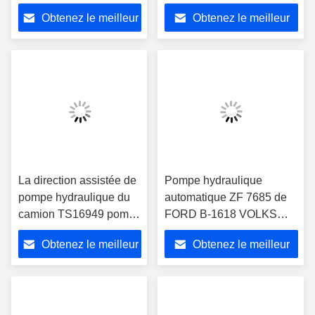
44310-35610 7.0L/min
pour NISSAN FE6
Obtenez le meilleur
Obtenez le meilleur
TS16949
prix
prix
La direction assistée de
Pompe hydraulique
pompe hydraulique du
automatique ZF 7685 de
camion TS16949 pompe
FORD B-1618 VOLKS
pour Hyundai 4D55
WAGEN 975 900
Obtenez le meilleur
Obtenez le meilleur
prix
prix