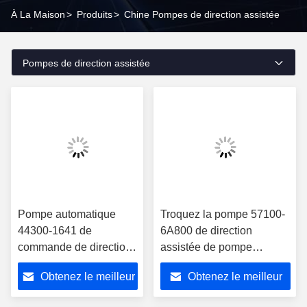
À La Maison
>
Produits
>
Chine Pompes de direction assistée
Pompes de direction assistée
Pompe automatique
Troquez la pompe 57100-
44300-1641 de
6A800 de direction
commande de direction
assistée de pompe
d'Automoblie pour HINO
hydraulique pour Hyundai
Obtenez le meilleur
Obtenez le meilleur
EF750
prix
prix