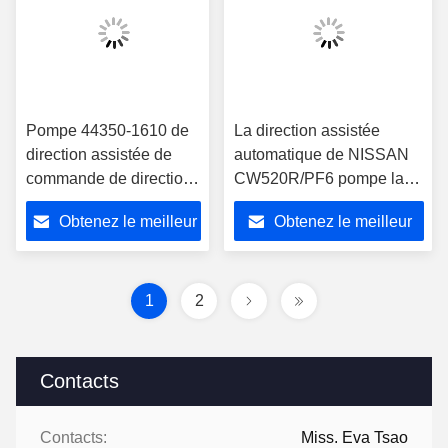
Pompe 44350-1610 de
La direction assistée
direction assistée de
automatique de NISSAN
commande de direction
CW520R/PF6 pompe la
d'Automoblie pour HINO
barre 14670-96264 135
Obtenez le meilleur
Obtenez le meilleur
P11C
prix
prix
1
2
Contacts
Contacts:
Miss. Eva Tsao