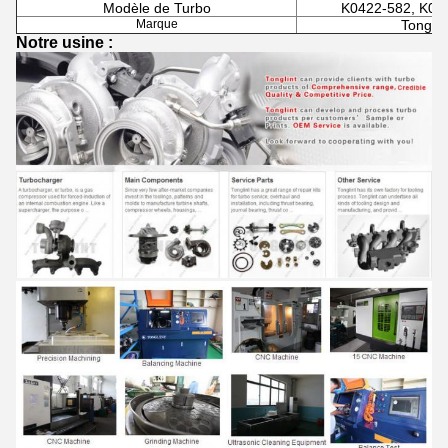
Modèle de Turbo
K0422-582, K0
Marque
Tonglin
Notre usine :