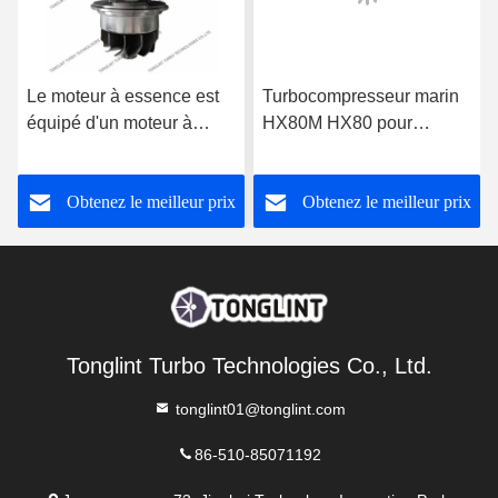
Le moteur à essence est
Turbocompresseur marin
équipé d'un moteur à
HX80M HX80 pour
essence à combustion.
groupe électrogène
Cummin/s, cartouche
Obtenez le meilleur prix
Obtenez le meilleur prix
CHRA 4027408
Tonglint Turbo Technologies Co., Ltd.
tonglint01@tonglint.com
86-510-85071192