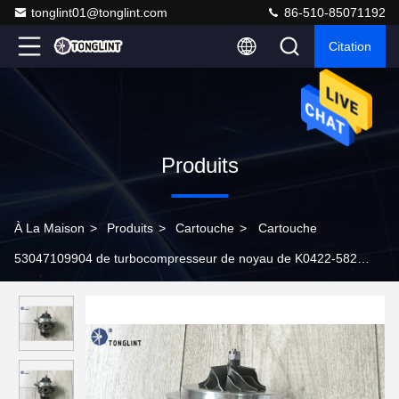
tonglint01@tonglint.com
86-510-85071192
Citation
Produits
À La Maison
>
Produits
>
Cartouche
>
Cartouche
53047109904 de turbocompresseur de noyau de K0422-582
CHRA pour Mazda 6/3, CX