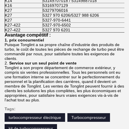
K14
53149707018 / 53149887018
K16
53169707129
K27
53279706016
K27
5327 970 6206/5327 988 6206
K27
5327-970-6441
K27-422
5327-970-6502
K27-422
5327 970 6201
Avantage compétitif :
1. prix concurrentiel
Puisque Tonglint a sa propre chaîne d'industrie des produits de
turbo, le coût de toutes les pièces de rechange de turbo peut être
commandé par nous, pour satisfaire toutes les exigences de
clients.
2.
Service sur un seul point de vente
Tonglint a son propre département de commerce extérieur, y
compris six ventes professionnelles. Tous les personnels ont eu
une formation interne se concentrer sur le perfectionnement du
personnel et la planification des carrières, quand il devient un
membre de Tonglint. Les ventes de Tonglint peuvent fournir à des
clients les solutions les plus complètes, les plus économiques et
appropriées, pour satisfaire leurs vraies exigences vis-à-vis de
l'achat tout au plus.
Tags:
turbocompresseur électrique
Turbocompresseur
kit de turbocompresseur