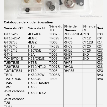
Catalogue de kit de réparation
Série du
Série de
Série de
Série du GT
Série de H
Série 
TD
Rhésus
CT
GT15-25
4LE/4LF
TD025
RHB5/RHE4
CT9
K03
GT15-25V
4LGK
TF025
RHB7
CT12
K04
GT32/35
4LGZ
TD03
RHC6
CT12B
K14/K
GT37/40
H1B
TF035
RHC7
CT20
K24
GT42/45
H1C/D/E
TD04
RHE6
CT26
K27
GT45
H2A
TD05
RHE7
1KD
K28
TO4B/TO4E
H2B/C/D/E
TD06
RHF4
2KD
K29
T25/TB25
HT3B
TD07
RHF5
…
K31
T28/TB28
HT10/HT12
TD07S
RHG6
K36/K
T3/T4/TB34
HT60
TD08
RHF55
KP35
TBP4
HX30/30W
TD08S
…
BV39/
TA31/TA34
HX35/40
TE06
BV43
TA45
HX50/HX50W
…
TA51
HX55
Joint carbone
HX80/HC5A
T25
Joint carbone
…
T28
TV61