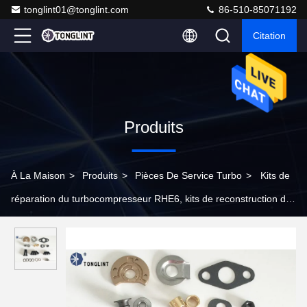
tonglint01@tonglint.com
86-510-85071192
Citation
Produits
À La Maison
>
Produits
>
Pièces De Service Turbo
>
Kits de
réparation du turbocompresseur RHE6, kits de reconstruction de
chargeur de Turbo de performances de moteur