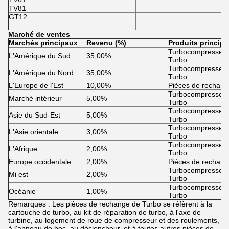
TV81
GT12
…
Marché de ventes
Marchés principaux
Revenu (%)
Produits princip
Turbocompresseur 
L'Amérique du Sud
35,00%
Turbo
Turbocompresseur 
L'Amérique du Nord
35,00%
Turbo
L'Europe de l'Est
10,00%
Pièces de rechang
Turbocompresseur 
Marché intérieur
5,00%
Turbo
Turbocompresseur 
Asie du Sud-Est
5,00%
Turbo
Turbocompresseur 
L'Asie orientale
3,00%
Turbo
Turbocompresseur 
L'Afrique
2,00%
Turbo
Europe occidentale
2,00%
Pièces de rechang
Turbocompresseur 
Mi est
2,00%
Turbo
Turbocompresseur 
Océanie
1,00%
Turbo
Remarques : Les pièces de rechange de Turbo se réfèrent à la
cartouche de turbo, au kit de réparation de turbo, à l'axe de
turbine, au logement de roue de compresseur et des roulements,
à l'anneau de bec, au déclencheur, et à toutes autres pièces de