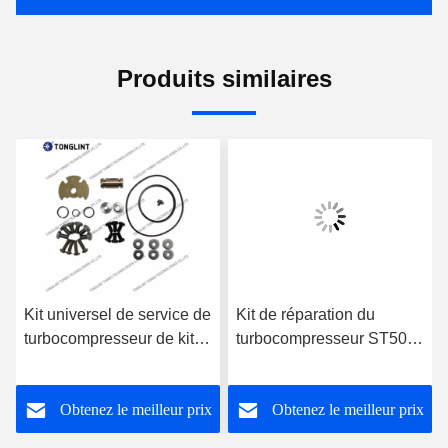
Produits similaires
Kit universel de service de
Kit de réparation du
turbocompresseur de kit
turbocompresseur ST50
de reconstruction de
T46 Kit de service pour le
turbocompresseur de kit
moteur CUMMINS Turbo
Obtenez le meilleur prix
Obtenez le meilleur prix
de réparation de GT15-
25V GT15V GT17V VNT