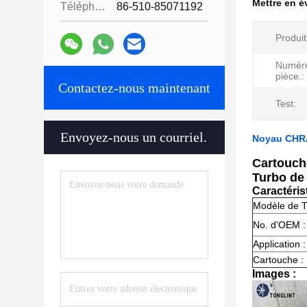
Mettre en 
Téléphone:
86-510-85071192
Produit
Numéro
pièce.:
Contactez-nous maintenant
Test:
Envoyez-nous un courriel.
Noyau CHRA
Cartouche
Turbo de
Caractéris
Modèle de T
No. d'OEM :
Application :
Cartouche :
Images :