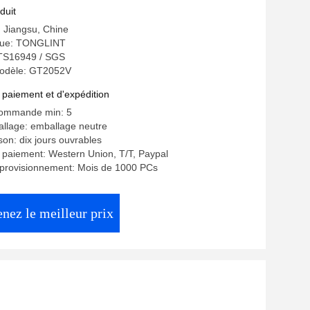
r
duit
: Jiangsu, Chine
ue: TONGLINT
: TS16949 / SGS
odèle: GT2052V
 paiement et d'expédition
commande min: 5
allage: emballage neutre
ison: dix jours ouvrables
 paiement: Western Union, T/T, Paypal
pprovisionnement: Mois de 1000 PCs
nez le meilleur prix