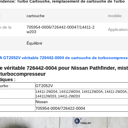
évidence:
Turbo Cartouche
,
remplacement de cartouche de Turbo
:
cartouche
modèle:
 de la
705954-0006/726442-00047/14411-2
Application
w203
Équilibré
 GT2052V véritable 726442-0004 de cartouche de turbocompresse
 véritable 726442-0004 pour Nissan Pathfinder, mist
 turbocompresseur
tiques :
urbo :
GT2052V
14411-2W204, 144112W204, 144112W20A, 14411-2W20A,
144112W203, 14411-2W203
Nissan
705954-0004/726422-0004