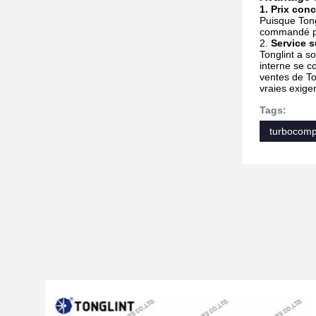
1. Prix conc
Puisque Tong
commandé par
2.
Service s
Tonglint a s
interne se c
ventes de To
vraies exigen
Tags:
turbocomp