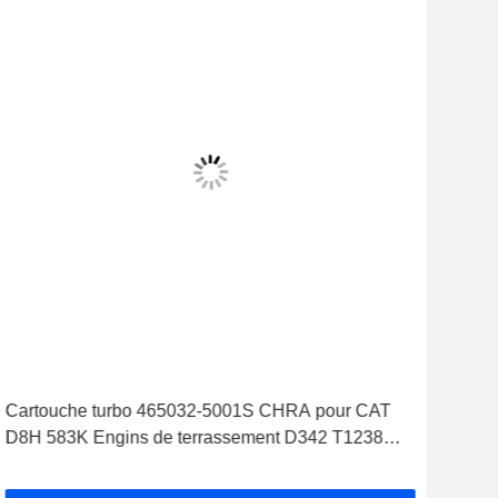
Cartouche turbo 465032-5001S CHRA pour CAT
Le m
D8H 583K Engins de terrassement D342 T1238
haut
Turbocompresseur