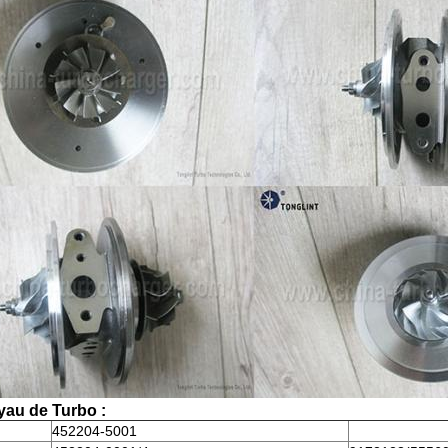
yau de Turbo :
452204-5001