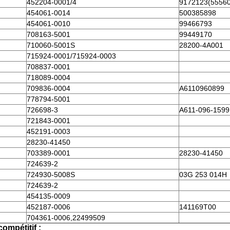
452204-0001/4
9172123(5556
454061-0014
500385898
454061-0010
99466793
708163-5001
99449170
710060-5001S
28200-4A001
715924-0001/715924-0003
708837-0001
718089-0004
709836-0004
A6110960899
778794-5001
726698-3
A611-096-1599
721843-0001
452191-0003
28230-41450
703389-0001
28230-41450
724639-2
724930-5008S
03G 253 014H
724639-2
454135-0009
452187-0006
141169T00
704361-0006,22499509
ompétitif :