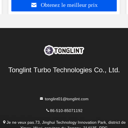
Obtenez le meilleur prix
Tonglint Turbo Technologies Co., Ltd.
tonglint01@tonglint.com
86-510-85071192
Je ne veux pas.73, Jinghui Technology Innovation Park, district de
Xinwu, Wuxi, province du Jiangsu, 214135, RPC