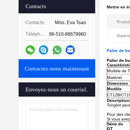
Contacts
Mettre en 
Produit
Contacts:
Miss. Eva Tsao
Téléphone:
86-510-88679960
Matéri
Palier de b
Palier de b
Caractérist
Contactez-nous maintenant
Modèle de 
Matériel
Dimension
Envoyez-nous un courriel.
Modèle
CT12B/CT1
Description
Tonglint peut
Pour des cli
Si vous avez
Série du
GT