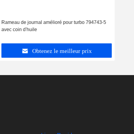
Rameau de journal amélioré pour turbo 794743-5
Kit 
avec coin d'huile
de r
rép
Obtenez le meilleur prix