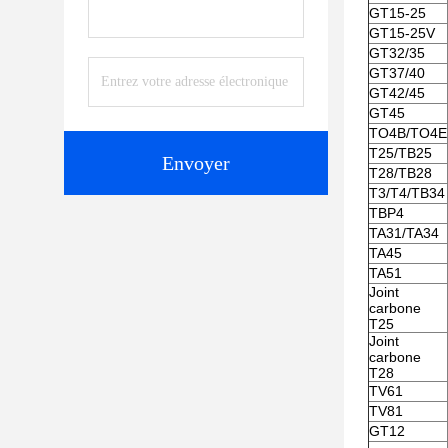
GT15-25
GT15-25V
GT32/35
GT37/40
GT42/45
GT45
TO4B/TO4E
T25/TB25
Envoyer
T28/TB28
T3/T4/TB34
TBP4
TA31/TA34
TA45
TA51
Joint
carbone
T25
Joint
carbone
T28
TV61
TV81
GT12