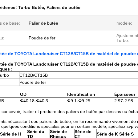
évidence:
Turbo Butée
,
Paliers de butée
s de base:
Palier de butée
modèle:
Ajustement
au:
Poudre de fer
Turbo:
utée de TOYOTA Landcruiser CT12B/CT15B de matériel de poudre d
utée de TOYOTA Landcruiser CT12B/CT15B de matériel de poudre d
iques :
Turbo
CT12B/CT15B
Poudre de fer
OD
Identification
Épaisseur
5B
Φ40.18-Φ40.3
Ф9.1-Φ9.25
2.97-2.98
 concevoir, traiter et produire des paliers de butée par dessins ou échan
ents nécessitant des paliers de butée, on lui recommande vivement de 
 quelques conditions spéciales pour un certain modèle, spécifiez svp 
Série du
Série de
Série de
Série de H
Série de K
Série S
TD
Rhésus
CT