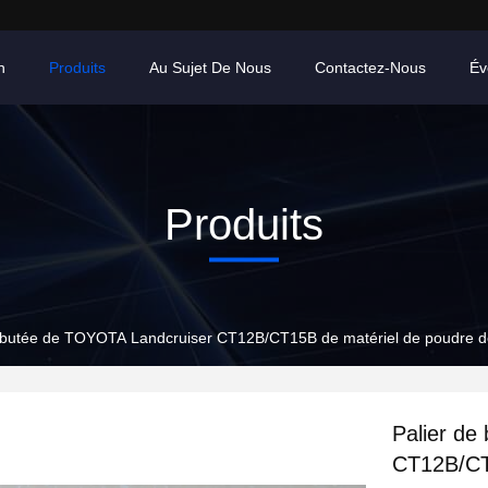
n
Produits
Au Sujet De Nous
Contactez-Nous
Év
Produits
e butée de TOYOTA Landcruiser CT12B/CT15B de matériel de poudre d
Palier de
CT12B/CT1