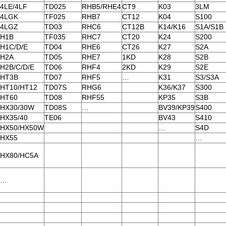
4LE/4LF
TD025
RHB5/RHE4
CT9
K03
3LM
4LGK
TF025
RHB7
CT12
K04
S100
4LGZ
TD03
RHC6
CT12B
K14/K16
S1A/S1B
H1B
TF035
RHC7
CT20
K24
S200
H1C/D/E
TD04
RHE6
CT26
K27
S2A
H2A
TD05
RHE7
1KD
K28
S2B
H2B/C/D/E
TD06
RHF4
2KD
K29
S2E
HT3B
TD07
RHF5
…
K31
S3/S3A
HT10/HT12
TD07S
RHG6
K36/K37
S300
HT60
TD08
RHF55
KP35
S3B
HX30/30W
TD08S
…
BV39/KP39
S400
HX35/40
TE06
BV43
S410
HX50/HX50W
…
S4D
HX55
…
HX80/HC5A
…