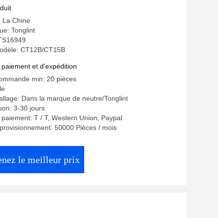
duit
: La Chine
e: Tonglint
: TS16949
odèle: CT12B/CT15B
 paiement et d'expédition
commande min: 20 pièces
le
allage: Dans la marque de neutre/Tonglint
ison: 3-30 jours
 paiement: T / T, Western Union, Paypal
provisionnement: 50000 Pièces / mois
nez le meilleur prix