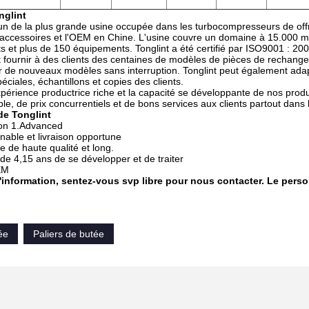
nglint
 un de la plus grande usine occupée dans les turbocompresseurs de off
accessoires et l'OEM en Chine. L'usine couvre un domaine à 15.000 mè
 et plus de 150 équipements. Tonglint a été certifié par ISO9001 : 20
t fournir à des clients des centaines de modèles de pièces de rechange
 de nouveaux modèles sans interruption. Tonglint peut également adapt
éciales, échantillons et copies des clients.
xpérience productrice riche et la capacité se développante de nos produi
ible, de prix concurrentiels et de bons services aux clients partout dans
de Tonglint
ion 1.Advanced
nable et livraison opportune
e de haute qualité et long.
 de 4,15 ans de se développer et de traiter
EM
'information, sentez-vous svp libre pour nous contacter. Le person
ée
Paliers de butée