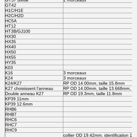
GT37 divisé
2 morceaux
GT42
H1C/H1E
H2C/H2D
HC5A
HT12
HT3B/GJ100
HX30
HX35
HX40
HX50
HX55
HY35
K03
K16
3 morceaux
K24
3 morceaux
K24/K27
RP OD 14.00mm, taille 15.8mm
K27 choisissent l'anneau
RP OD 14.00mm, taille 13.668mm, pou
Double anneau K27
RP OD 19.3mm, taille 11.8mm
KP39 11mm
KP39 12.6mm
RHB6
RHB7
RHC6
RHC7
RHC9
collier OD 19.42mm, identification 13.5