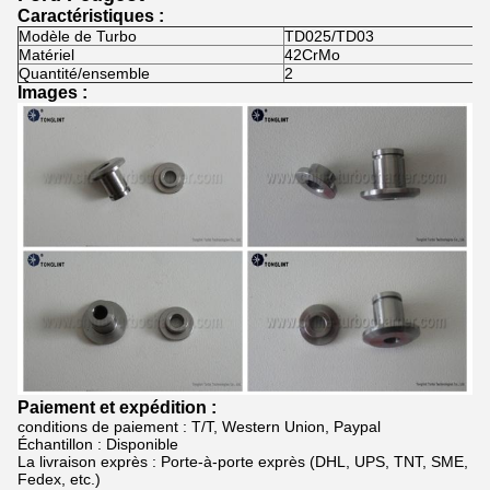
Caractéristiques :
Modèle de Turbo
TD025/TD03
Matériel
42CrMo
Quantité/ensemble
2
Images :
Paiement et expédition :
conditions de paiement :
T/T, Western Union, Paypal
Échantillon : Disponible
La livraison exprès : Porte-à-porte exprès (DHL, UPS, TNT, SME,
Fedex, etc.)