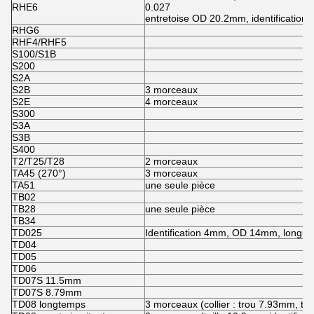
RHE6
0.027
entretoise OD 20.2mm, identification 11
RHG6
RHF4/RHF5
S100/S1B
S200
S2A
S2B
3 morceaux
S2E
4 morceaux
S300
S3A
S3B
S400
T2/T25/T28
2 morceaux
TA45 (270°)
3 morceaux
TA51
une seule pièce
TB02
TB28
une seule pièce
TB34
TD025
Identification 4mm, OD 14mm, longu
TD04
TD05
TD06
TD07S 11.5mm
TD07S 8.79mm
TD08 longtemps
3 morceaux (collier : trou 7.93mm, ta