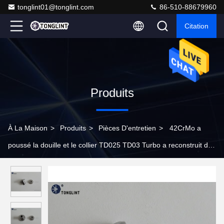
tonglint01@tonglint.com
86-510-88679960
Citation
Produits
À La Maison
>
Produits
>
Pièces D'entretien
>
42CrMo a
poussé la douille et le collier TD025 TD03 Turbo a reconstruit des
pièces pour les pièces de moteur automatiques de Citroen Ford
Peugeot