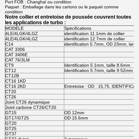
Port FOB : Changhaï ou condition
Paquet : Emballage dans les cartons ou le paquet comme
condition
Notre collier et entretoise de poussée couvrent toutes
les applications de turbo :
MODÈLE
Spécifications
4LE/4LGK/4LGZ
identification 11.1mm de collier
4LE/4LGK/4LGZ
identification 12.7mm de collier
C14
identification 5.7mm, OD 23mm, large
CAT 3306
CAT 3406E
CAT 76/3LM
CT9
Identification 5.1mm, taille 8.6mm
CT12
Identification 5.7mm, taille 9.52mm
CT12B
CT16 1KD
CT16 2KD
Entretoise : OD : 15,75, IDENTIFICATI
CT20
CT26
Joint CT26 dynamique
Joint carbone CT26/CT20
GT15
OD 12mm
GT17/GT25
OD 15.6mm
GT20
GT25
GT37