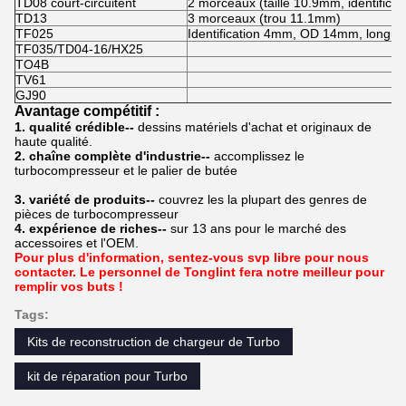
TD08 court-circuitent
2 morceaux (taille 10.9mm, identifica
TD13
3 morceaux (trou 11.1mm)
TF025
Identification 4mm, OD 14mm, longu
TF035/TD04-16/HX25
TO4B
TV61
GJ90
Avantage compétitif :
1. qualité crédible--
dessins matériels d'achat et originaux de
haute qualité.
2. chaîne complète d'industrie--
accomplissez le
turbocompresseur et le palier de butée
3. variété de produits--
couvrez les la plupart des genres de
pièces de turbocompresseur
4. expérience de riches--
sur 13 ans pour le marché des
accessoires et l'OEM.
Pour plus d'information, sentez-vous svp libre pour nous
contacter. Le personnel de Tonglint fera notre meilleur pour
remplir vos buts !
Tags:
Kits de reconstruction de chargeur de Turbo
kit de réparation pour Turbo