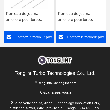
Rameau de journal
Rameau de journal
amélioré pour turbo
amélioré pour turbo
802466-1 avec coin
777687-1 avec coin
d'huile
d'huile
Obtenez le meilleur prix
Obtenez le meilleur prix
Tonglint Turbo Technologies Co., Ltd.
tonglint01@tonglint.com
86-510-88679960
Je ne veux pas.73, Jinghui Technology Innovation Park,
district de Xinwu, Wuxi, province du Jiangsu, 214135, RPC