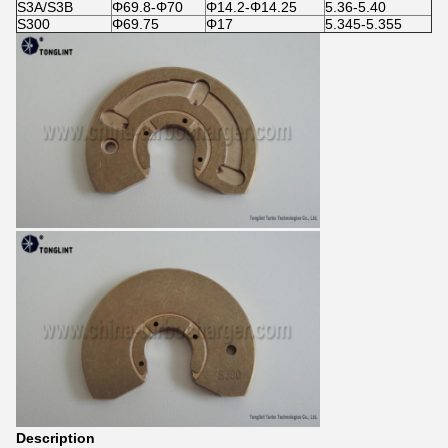
S3A/S3B
Φ69.8-Φ70
Φ14.2-Φ14.25
5.36-5.40
S300
Φ69.75
Φ17
5.345-5.355
Description