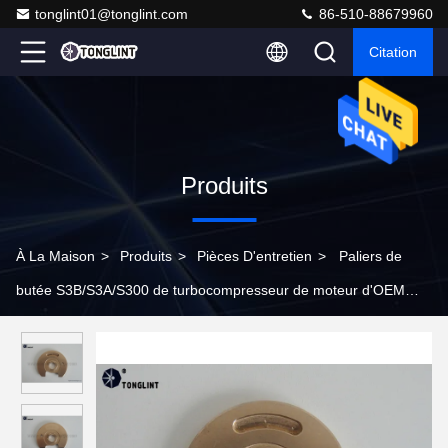
tonglint01@tonglint.com
86-510-88679960
Citation
Produits
À La Maison
>
Produits
>
Pièces D'entretien
>
Paliers de
butée S3B/S3A/S300 de turbocompresseur de moteur d'OEM
pour des machines de construction