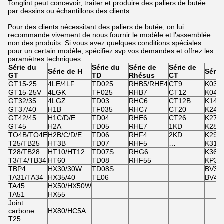
Tonglint peut concevoir, traiter et produire des paliers de butée
par dessins ou échantillons des clients.
Pour des clients nécessitant des paliers de butée, on lui
recommande vivement de nous fournir le modèle et l'assemblée
non des produits. Si vous avez quelques conditions spéciales
pour un certain modèle, spécifiez svp vos demandes et offrez les
paramètres techniques.
Série du
Série du
Série de
Série de
Série de H
Série
GT
TD
Rhésus
CT
GT15-25
4LE/4LF
TD025
RHB5/RHE4
CT9
K03
GT15-25V
4LGK
TF025
RHB7
CT12
K04
GT32/35
4LGZ
TD03
RHC6
CT12B
K14/
GT37/40
H1B
TF035
RHC7
CT20
K24
GT42/45
H1C/D/E
TD04
RHE6
CT26
K27
GT45
H2A
TD05
RHE7
1KD
K28
TO4B/TO4E
H2B/C/D/E
TD06
RHF4
2KD
K29
T25/TB25
HT3B
TD07
RHF5
…
K31
T28/TB28
HT10/HT12
TD07S
RHG6
K36/
T3/T4/TB34
HT60
TD08
RHF55
KP35
TBP4
HX30/30W
TD08S
…
BV39
TA31/TA34
HX35/40
TE06
BV43
TA45
HX50/HX50W
…
TA51
HX55
Joint
carbone
HX80/HC5A
T25