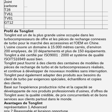
Joint
carbone
…
T28
TV61
TV81
GT12
…
Profil de Tonglint
Tonglint est un de la plus grande usine occupée dans les
turbocompresseurs de offre et les pièces de rechange connexes
de turbo pour le marché des accessoires et l'OEM en Chine.
L'usine couvre un domaine à 15.000 mètres carrés, d'environ
200 emplyees, de 10 départements et plus de 150 équipements.
Tonglint a été certifié par ISO9001 : 2000 et système de qualité
ISO/TS16949 aussi bien.
Tonglint peut fournir à des clients des centaines de modèles de
pièces de rechange de turbo et de turbocompresseurs réalisés,
et continue à développer de nouveaux modèles sans interruption.
Tonglint peut également adapter des produits aux besoins du
client de turbo par exigences spéciales, échantillons et copies
des clients.
Basé sur l'expérience productrice riche et la capacité se
développante de nos produits professionnels d'usines, d'offres de
Tonglint avec la qualité crédible, de prix concurrentiels et de bons
services aux clients partout dans le monde.
Avantages de Tonglint
représentation 1.Advanced
prix 2.Reasonable et livraison opportune