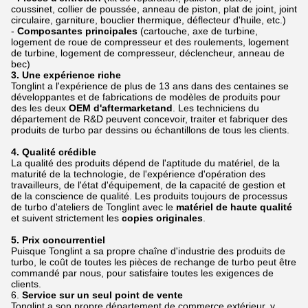
coussinet, collier de poussée, anneau de piston, plat de joint, joint
circulaire, garniture, bouclier thermique, déflecteur d'huile, etc.)
-
Composantes principales
(cartouche, axe de turbine,
logement de roue de compresseur et des roulements, logement
de turbine, logement de compresseur, déclencheur, anneau de
bec)
3. Une expérience riche
Tonglint a l'expérience de plus de 13 ans dans des centaines se
développantes et de fabrications de modèles de produits pour
des les deux
OEM d'aftermarketand
. Les techniciens du
département de R&D peuvent concevoir, traiter et fabriquer des
produits de turbo par dessins ou échantillons de tous les clients.
4. Qualité crédible
La qualité des produits dépend de l'aptitude du matériel, de la
maturité de la technologie, de l'expérience d'opération des
travailleurs, de l'état d'équipement, de la capacité de gestion et
de la conscience de qualité. Les produits toujours de processus
de turbo d'ateliers de Tonglint avec le
matériel de haute qualité
et suivent strictement les
copies originales
.
5. Prix concurrentiel
Puisque Tonglint a sa propre chaîne d'industrie des produits de
turbo, le coût de toutes les pièces de rechange de turbo peut être
commandé par nous, pour satisfaire toutes les exigences de
clients.
6.
Service sur un seul point de vente
Tonglint a son propre département de commerce extérieur, y