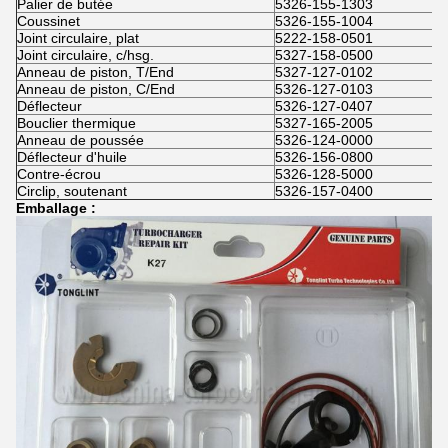
Palier de butée
5326-155-1303
Coussinet
5326-155-1004
Joint circulaire, plat
5222-158-0501
Joint circulaire, c/hsg.
5327-158-0500
Anneau de piston, T/End
5327-127-0102
Anneau de piston, C/End
5326-127-0103
Déflecteur
5326-127-0407
Bouclier thermique
5327-165-2005
Anneau de poussée
5326-124-0000
Déflecteur d'huile
5326-156-0800
Contre-écrou
5326-128-5000
Circlip, soutenant
5326-157-0400
Emballage :