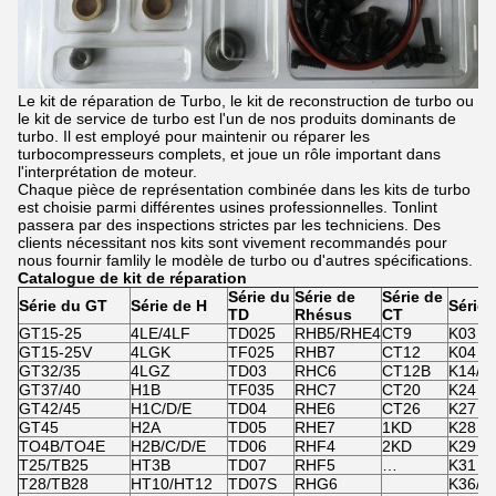
Le kit de réparation de Turbo, le kit de reconstruction de turbo ou
le kit de service de turbo est l'un de nos produits dominants de
turbo. Il est employé pour maintenir ou réparer les
turbocompresseurs complets, et joue un rôle important dans
l'interprétation de moteur.
Chaque pièce de représentation combinée dans les kits de turbo
est choisie parmi différentes usines professionnelles. Tonlint
passera par des inspections strictes par les techniciens. Des
clients nécessitant nos kits sont vivement recommandés pour
nous fournir famlily le modèle de turbo ou d'autres spécifications.
Catalogue de kit de réparation
Série du
Série de
Série de
Série du GT
Série de H
Série 
TD
Rhésus
CT
GT15-25
4LE/4LF
TD025
RHB5/RHE4
CT9
K03
GT15-25V
4LGK
TF025
RHB7
CT12
K04
GT32/35
4LGZ
TD03
RHC6
CT12B
K14/K
GT37/40
H1B
TF035
RHC7
CT20
K24
GT42/45
H1C/D/E
TD04
RHE6
CT26
K27
GT45
H2A
TD05
RHE7
1KD
K28
TO4B/TO4E
H2B/C/D/E
TD06
RHF4
2KD
K29
T25/TB25
HT3B
TD07
RHF5
…
K31
T28/TB28
HT10/HT12
TD07S
RHG6
K36/K