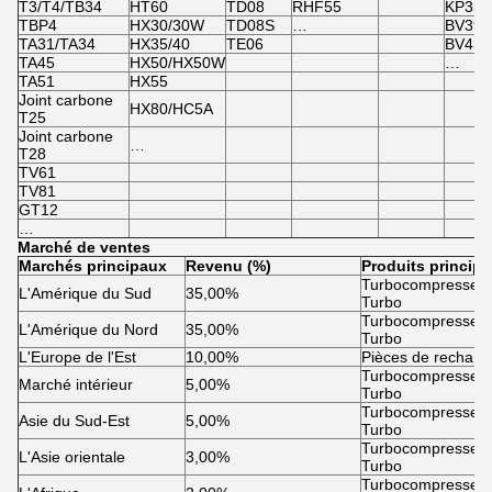
T3/T4/TB34
HT60
TD08
RHF55
KP35
TBP4
HX30/30W
TD08S
…
BV39/
TA31/TA34
HX35/40
TE06
BV43
TA45
HX50/HX50W
…
TA51
HX55
Joint carbone
HX80/HC5A
T25
Joint carbone
…
T28
TV61
TV81
GT12
…
Marché de ventes
Marchés principaux
Revenu (%)
Produits princip
Turbocompresseur 
L'Amérique du Sud
35,00%
Turbo
Turbocompresseur 
L'Amérique du Nord
35,00%
Turbo
L'Europe de l'Est
10,00%
Pièces de rechang
Turbocompresseur 
Marché intérieur
5,00%
Turbo
Turbocompresseur 
Asie du Sud-Est
5,00%
Turbo
Turbocompresseur 
L'Asie orientale
3,00%
Turbo
Turbocompresseur 