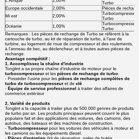
L'Afrique
2,00%
Turbo
Europe occidentale
2,00%
Pièces de rechang
Turbocompresseur 
Mi est
2,00%
Turbo
Turbocompresseur 
Océanie
1,00%
Turbo
Remarques : Les pièces de rechange de Turbo se réfèrent à la
cartouche de turbo, au kit de réparation de turbo, à l'axe de
turbine, au logement de roue de compresseur et des roulements,
à l'anneau de bec, au déclencheur, et à toutes autres pièces de
rechange.
Avantage compétitif :
1. Accomplissez la chaîne d'industrie
Tonglint a sa propre chaîne d'industrie de moteur pour le
turbocompresseur
et les
pièces de rechange de turbo
.
- Posséder l'usine pour les
pièces de rechange complètes de
turbo de turbocompresseur
et de
clé
-
Équipe de service professionnel
à traiter des affaires de
commerce extérieur
2. Variété de produits
Tonglint a la capacité à traiter plus de 500.000 genres de produits
de turbo par an. Les produits principaux peuvent couvrir le plus
populaire fait et des applications des voitures, des camions, des
autobus, des bateaux et des machines de construction.
-
Turbocompresseur
pour les voitures des véhicules à moteur et
les camions ou les équipements diesel.
-
Pièces d'entretien
(kit de réparation, palier de butée,