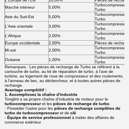
L'Europe de l'Est
10,00%
Pièces de rechang
Turbocompresseur 
Marché intérieur
5,00%
Turbo
Turbocompresseur 
Asie du Sud-Est
5,00%
Turbo
Turbocompresseur 
L'Asie orientale
3,00%
Turbo
Turbocompresseur 
L'Afrique
2,00%
Turbo
Europe occidentale
2,00%
Pièces de rechang
Turbocompresseur 
Mi est
2,00%
Turbo
Turbocompresseur 
Océanie
1,00%
Turbo
Remarques : Les pièces de rechange de Turbo se réfèrent à la
cartouche de turbo, au kit de réparation de turbo, à l'axe de
turbine, au logement de roue de compresseur et des roulements,
à l'anneau de bec, au déclencheur, et à toutes autres pièces de
rechange.
Avantage compétitif :
1. Accomplissez la chaîne d'industrie
Tonglint a sa propre chaîne d'industrie de moteur pour le
turbocompresseur
et les
pièces de rechange de turbo
.
- Posséder l'usine pour les
pièces de rechange complètes de
turbo de turbocompresseur
et de
clé
-
Équipe de service professionnel
à traiter des affaires de
commerce extérieur