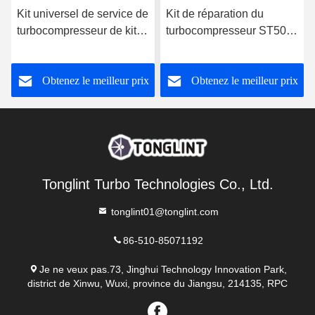
Kit universel de service de
Kit de réparation du
turbocompresseur de kit
turbocompresseur ST50
de reconstruction de
T46 Kit de service pour le
turbocompresseur de kit
moteur CUMMINS Turbo
Obtenez le meilleur prix
Obtenez le meilleur prix
de réparation de GT15-
25V GT15V GT17V VNT
Turbo
Tonglint Turbo Technologies Co., Ltd.
tonglint01@tonglint.com
86-510-85071192
Je ne veux pas.73, Jinghui Technology Innovation Park,
district de Xinwu, Wuxi, province du Jiangsu, 214135, RPC