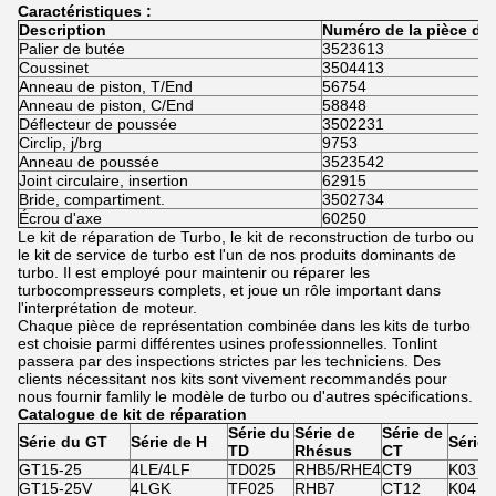
Caractéristiques :
Description
Numéro de la pièce d'
Palier de butée
3523613
Coussinet
3504413
Anneau de piston, T/End
56754
Anneau de piston, C/End
58848
Déflecteur de poussée
3502231
Circlip, j/brg
9753
Anneau de poussée
3523542
Joint circulaire, insertion
62915
Bride, compartiment.
3502734
Écrou d'axe
60250
Le kit de réparation de Turbo, le kit de reconstruction de turbo ou
le kit de service de turbo est l'un de nos produits dominants de
turbo. Il est employé pour maintenir ou réparer les
turbocompresseurs complets, et joue un rôle important dans
l'interprétation de moteur.
Chaque pièce de représentation combinée dans les kits de turbo
est choisie parmi différentes usines professionnelles. Tonlint
passera par des inspections strictes par les techniciens. Des
clients nécessitant nos kits sont vivement recommandés pour
nous fournir famlily le modèle de turbo ou d'autres spécifications.
Catalogue de kit de réparation
Série du
Série de
Série de
Série du GT
Série de H
Série 
TD
Rhésus
CT
GT15-25
4LE/4LF
TD025
RHB5/RHE4
CT9
K03
GT15-25V
4LGK
TF025
RHB7
CT12
K04