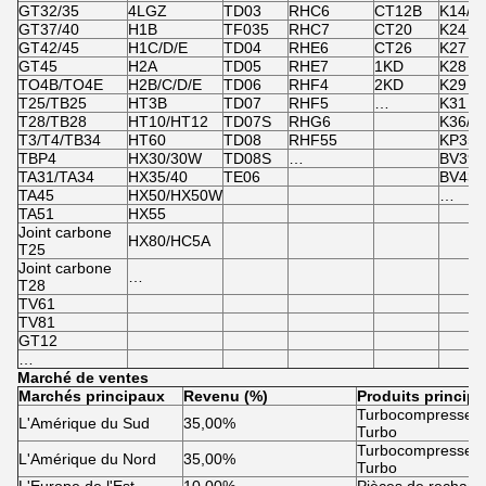
GT32/35
4LGZ
TD03
RHC6
CT12B
K14/K
GT37/40
H1B
TF035
RHC7
CT20
K24
GT42/45
H1C/D/E
TD04
RHE6
CT26
K27
GT45
H2A
TD05
RHE7
1KD
K28
TO4B/TO4E
H2B/C/D/E
TD06
RHF4
2KD
K29
T25/TB25
HT3B
TD07
RHF5
…
K31
T28/TB28
HT10/HT12
TD07S
RHG6
K36/K
T3/T4/TB34
HT60
TD08
RHF55
KP35
TBP4
HX30/30W
TD08S
…
BV39/
TA31/TA34
HX35/40
TE06
BV43
TA45
HX50/HX50W
…
TA51
HX55
Joint carbone
HX80/HC5A
T25
Joint carbone
…
T28
TV61
TV81
GT12
…
Marché de ventes
Marchés principaux
Revenu (%)
Produits princip
Turbocompresseur 
L'Amérique du Sud
35,00%
Turbo
Turbocompresseur 
L'Amérique du Nord
35,00%
Turbo