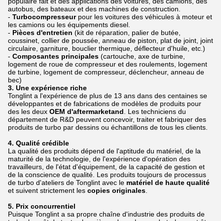
populaire fait et des applications des voitures, des camions, des
autobus, des bateaux et des machines de construction.
-
Turbocompresseur
pour les voitures des véhicules à moteur et
les camions ou les équipements diesel.
-
Pièces d'entretien
(kit de réparation, palier de butée,
coussinet, collier de poussée, anneau de piston, plat de joint, joint
circulaire, garniture, bouclier thermique, déflecteur d'huile, etc.)
-
Composantes principales
(cartouche, axe de turbine,
logement de roue de compresseur et des roulements, logement
de turbine, logement de compresseur, déclencheur, anneau de
bec)
3. Une expérience riche
Tonglint a l'expérience de plus de 13 ans dans des centaines se
développantes et de fabrications de modèles de produits pour
des les deux
OEM d'aftermarketand
. Les techniciens du
département de R&D peuvent concevoir, traiter et fabriquer des
produits de turbo par dessins ou échantillons de tous les clients.
4. Qualité crédible
La qualité des produits dépend de l'aptitude du matériel, de la
maturité de la technologie, de l'expérience d'opération des
travailleurs, de l'état d'équipement, de la capacité de gestion et
de la conscience de qualité. Les produits toujours de processus
de turbo d'ateliers de Tonglint avec le
matériel de haute qualité
et suivent strictement les
copies originales
.
5. Prix concurrentiel
Puisque Tonglint a sa propre chaîne d'industrie des produits de