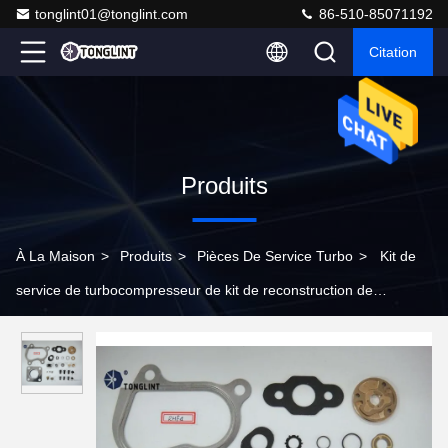
tonglint01@tonglint.com
86-510-85071192
Citation
Produits
À La Maison
>
Produits
>
Pièces De Service Turbo
>
Kit de
service de turbocompresseur de kit de reconstruction de
turbocompresseur de kit de réparation du turbocompresseur
RHF4 pour ISUZU, NISSAN, SUBARU