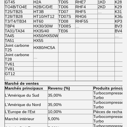
GT45
H2A
TD05
RHE7
1KD
K28
TO4B/TO4E
H2B/C/D/E
TD06
RHF4
2KD
K29
T25/TB25
HT3B
TD07
RHF5
…
K31
T28/TB28
HT10/HT12
TD07S
RHG6
K36/K
T3/T4/TB34
HT60
TD08
RHF55
KP35
TBP4
HX30/30W
TD08S
…
BV39/
TA31/TA34
HX35/40
TE06
BV43
TA45
HX50/HX50W
…
TA51
HX55
Joint carbone
HX80/HC5A
T25
Joint carbone
…
T28
TV61
TV81
GT12
…
Marché de ventes
Marchés principaux
Revenu (%)
Produits princip
Turbocompresseur 
L'Amérique du Sud
35,00%
Turbo
Turbocompresseur 
L'Amérique du Nord
35,00%
Turbo
L'Europe de l'Est
10,00%
Pièces de rechang
Turbocompresseur 
Marché intérieur
5,00%
Turbo
Turbocompresseur 