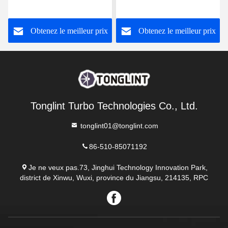
de reconstruction de
T46 Kit de service pour le
turbocompresseur de kit
moteur CUMMINS Turbo
Obtenez le meilleur prix
Obtenez le meilleur prix
de réparation de GT15-
25V GT15V GT17V VNT
Turbo
Tonglint Turbo Technologies Co., Ltd.
tonglint01@tonglint.com
86-510-85071192
Je ne veux pas.73, Jinghui Technology Innovation Park,
district de Xinwu, Wuxi, province du Jiangsu, 214135, RPC