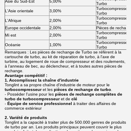
Asie du Sud-Est
5,00%
Turbo
Turbocompresseur 
L'Asie orientale
3,00%
Turbo
Turbocompresseur 
L'Afrique
2,00%
Turbo
Europe occidentale
2,00%
Pièces de rechang
Turbocompresseur 
Mi est
2,00%
Turbo
Turbocompresseur 
Océanie
1,00%
Turbo
Remarques : Les pièces de rechange de Turbo se réfèrent à la
cartouche de turbo, au kit de réparation de turbo, à l'axe de
turbine, au logement de roue de compresseur et des roulements,
à l'anneau de bec, au déclencheur, et à toutes autres pièces de
rechange.
Avantage compétitif :
1. Accomplissez la chaîne d'industrie
Tonglint a sa propre chaîne d'industrie de moteur pour le
turbocompresseur
et les
pièces de rechange de turbo
.
- Posséder l'usine pour les
pièces de rechange complètes de
turbo de turbocompresseur
et de
clé
-
Équipe de service professionnel
à traiter des affaires de
commerce extérieur
2. Variété de produits
Tonglint a la capacité à traiter plus de 500.000 genres de produits
de turbo par an. Les produits principaux peuvent couvrir le plus