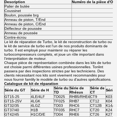
Description
Numéro de la pièce d'OE
Palier de butée
Coussinet
Boulon, poussée brg
Anneau de piston, T/End
Anneau de piston, C/End
Déflecteur de poussée
Anneau de poussée
Contre-écrou
Le kit de réparation de Turbo, le kit de reconstruction de turbo ou
le kit de service de turbo est l'un de nos produits dominants de
turbo. Il est employé pour maintenir ou réparer les
turbocompresseurs complets, et joue un rôle important dans
l'interprétation de moteur.
Chaque pièce de représentation combinée dans les kits de turbo
est choisie parmi différentes usines professionnelles. Tonlint
passera par des inspections strictes par les techniciens. Des
clients nécessitant nos kits sont vivement recommandés pour
nous fournir famlily le modèle de turbo ou d'autres spécifications.
Catalogue de kit de réparation
Série du
Série de
Série de
Série du GT
Série de H
Série 
TD
Rhésus
CT
GT15-25
4LE/4LF
TD025
RHB5/RHE4
CT9
K03
GT15-25V
4LGK
TF025
RHB7
CT12
K04
GT32/35
4LGZ
TD03
RHC6
CT12B
K14/K
GT37/40
H1B
TF035
RHC7
CT20
K24
GT42/45
H1C/D/E
TD04
RHE6
CT26
K27