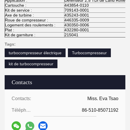
Application :
Défenseur 2,5 TDI de Land Rover
Cartouche :
443854-0110
Kit de service :
709143-0001
Axe de turbine :
435243-0001
Roue de compresseur :
446335-0009
Logement des roulements :
430350-0006
Plat :
432280-0001
Kit de garniture :
215041
Tags:
turbocompresseur électrique
Turbocompresseur
kit de turbocompresseur
Contacts
Contacts:
Miss. Eva Tsao
Téléphone:
86-510-85071192