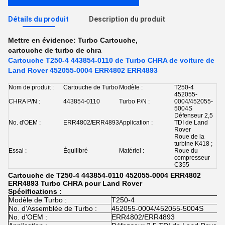
Détails du produit
Description du produit
Mettre en évidence:
Turbo Cartouche
,
cartouche de turbo de chra
Cartouche T250-4 443854-0110 de Turbo CHRA de voiture de
Land Rover 452055-0004 ERR4802 ERR4893
Nom de produit :
Cartouche de Turbo
Modèle :
T250-4
452055-
CHRA P/N :
443854-0110
Turbo P/N :
0004/452055-
5004S
Défenseur 2,5
No. d'OEM :
ERR4802/ERR4893
Application :
TDI de Land
Rover
Roue de la
turbine K418 ;
Essai :
Équilibré
Matériel :
Roue du
compresseur
C355
Cartouche de T250-4 443854-0110 452055-0004 ERR4802
ERR4893 Turbo CHRA pour Land Rover
Spécifications :
Modèle de Turbo :
T250-4
No. d'Assemblée de Turbo :
452055-0004/452055-5004S
No. d'OEM :
ERR4802/ERR4893