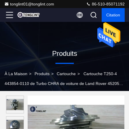
tonglint01@tonglint.com
86-510-85071192
Citation
Produits
À La Maison
>
Produits
>
Cartouche
>
Cartouche T250-4
443854-0110 de Turbo CHRA de voiture de Land Rover 452055-
0004 ERR4802 ERR4893