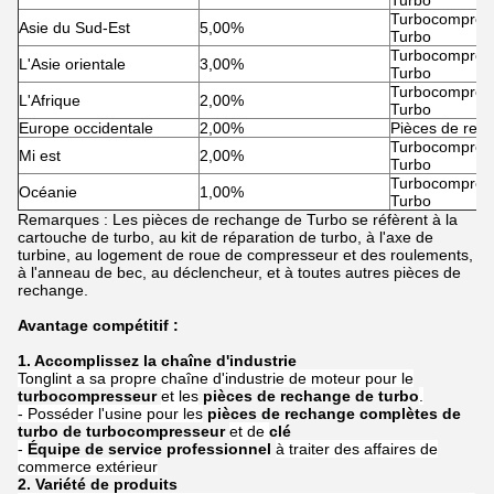
Turbo
Turbocompress
Asie du Sud-Est
5,00%
Turbo
Turbocompress
L'Asie orientale
3,00%
Turbo
Turbocompress
L'Afrique
2,00%
Turbo
Europe occidentale
2,00%
Pièces de rec
Turbocompress
Mi est
2,00%
Turbo
Turbocompress
Océanie
1,00%
Turbo
Remarques : Les pièces de rechange de Turbo se réfèrent à la
cartouche de turbo, au kit de réparation de turbo, à l'axe de
turbine, au logement de roue de compresseur et des roulements,
à l'anneau de bec, au déclencheur, et à toutes autres pièces de
rechange.
Avantage compétitif :
1. Accomplissez la chaîne d'industrie
Tonglint a sa propre chaîne d'industrie de moteur pour le
turbocompresseur
et les
pièces de rechange de turbo
.
- Posséder l'usine pour les
pièces de rechange complètes de
turbo de turbocompresseur
et de
clé
-
Équipe de service professionnel
à traiter des affaires de
commerce extérieur
2. Variété de produits