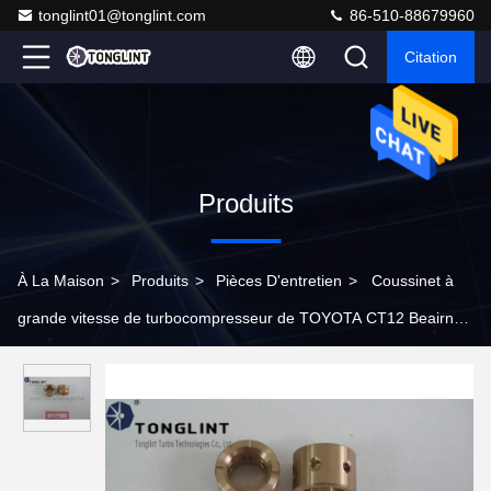
tonglint01@tonglint.com
86-510-88679960
Citation
Produits
À La Maison
>
Produits
>
Pièces D'entretien
>
Coussinet à
grande vitesse de turbocompresseur de TOYOTA CT12 Beairngs
surdimensionné disponible