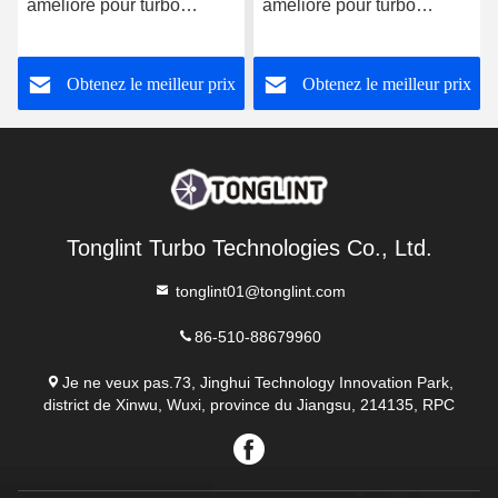
amélioré pour turbo
amélioré pour turbo
802466-1 avec coin
777687-1 avec coin
d'huile
d'huile
Obtenez le meilleur prix
Obtenez le meilleur prix
Tonglint Turbo Technologies Co., Ltd.
tonglint01@tonglint.com
86-510-88679960
Je ne veux pas.73, Jinghui Technology Innovation Park,
district de Xinwu, Wuxi, province du Jiangsu, 214135, RPC