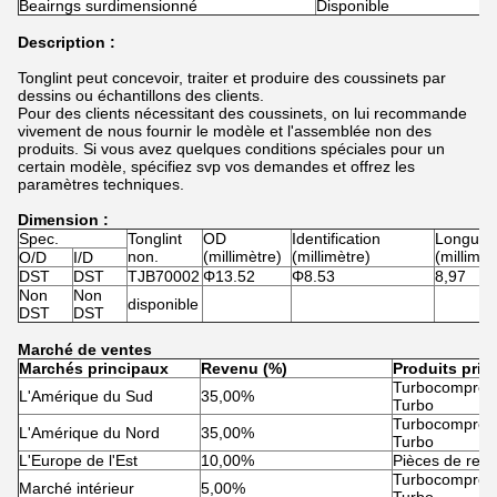
Beairngs surdimensionné
Disponible
Description :
Tonglint peut concevoir, traiter et produire des coussinets par
dessins ou échantillons des clients.
Pour des clients nécessitant des coussinets, on lui recommande
vivement de nous fournir le modèle et l'assemblée non des
produits. Si vous avez quelques conditions spéciales pour un
certain modèle, spécifiez svp vos demandes et offrez les
paramètres techniques.
Dimension :
Spec.
Tonglint
OD
Identification
Longueu
non.
(millimètre)
(millimètre)
(millimèt
O/D
I/D
DST
DST
TJB70002
Φ13.52
Φ8.53
8,97
Non
Non
disponible
DST
DST
Marché de ventes
Marchés principaux
Revenu (%)
Produits prin
Turbocompress
L'Amérique du Sud
35,00%
Turbo
Turbocompress
L'Amérique du Nord
35,00%
Turbo
L'Europe de l'Est
10,00%
Pièces de rec
Turbocompress
Marché intérieur
5,00%