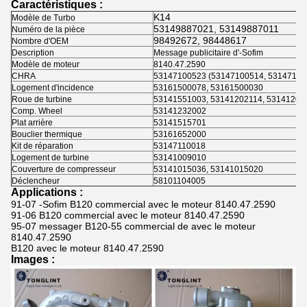
Caractéristiques :
K14
Modèle de Turbo
53149887021, 53149887011
Numéro de la pièce
98492672, 98448617
Nombre d'OEM
Description
Message publicitaire d'-Sofim
Modèle de moteur
8140.47.2590
CHRA
53147100523 (53147100514, 53147100
Logement d'incidence
53161500078, 53161500030
Roue de turbine
53141551003, 53141202114, 53141205
Comp. Wheel
53141232002
Plat arrière
53141515701
Bouclier thermique
53161652000
Kit de réparation
53147110018
Logement de turbine
53141009010
Couverture de compresseur
53141015036, 53141015020
Déclencheur
58101104005
Applications :
91-07 -Sofim B120 commercial avec le moteur 8140.47.2590
91-06 B120 commercial avec le moteur 8140.47.2590
95-07 messager B120-55 commercial de avec le moteur
8140.47.2590
B120 avec le moteur 8140.47.2590
Images :