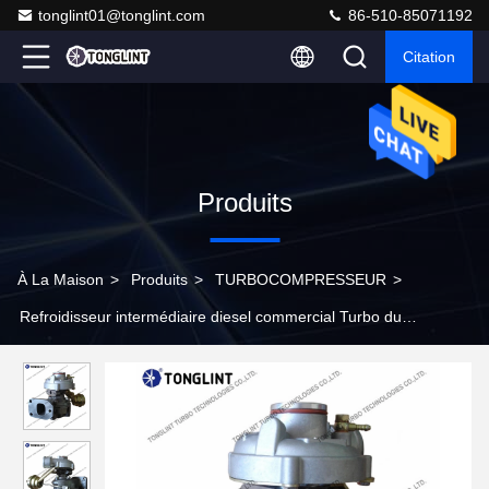
tonglint01@tonglint.com
86-510-85071192
Citation
Produits
À La Maison
>
Produits
>
TURBOCOMPRESSEUR
>
Refroidisseur intermédiaire diesel commercial Turbo du
turbocompresseur K14 53149887021 d'-Sofim pour le moteur
8140.47.2590