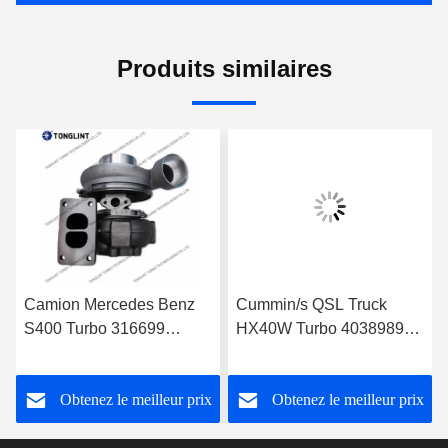
Produits similaires
Camion Mercedes Benz
Cummin/s QSL Truck
S400 Turbo 316699
HX40W Turbo 4038989
Turbocompresseur diesel
Turbocompresseur diesel
0060966699 avec camion
4046101 4089915 avec
Obtenez le meilleur prix
Obtenez le meilleur prix
à moteur OM501LA Euro-
moteur PESAGUS QSL
3