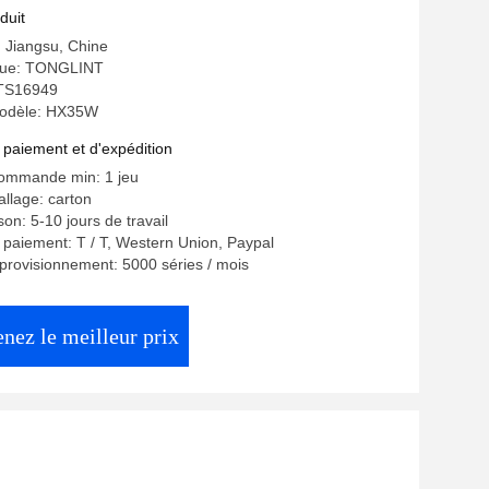
on.
duit
: Jiangsu, Chine
ue: TONGLINT
: TS16949
odèle: HX35W
 paiement et d'expédition
commande min: 1 jeu
allage: carton
ison: 5-10 jours de travail
 paiement: T / T, Western Union, Paypal
provisionnement: 5000 séries / mois
nez le meilleur prix