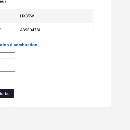
eur
HX35W
E:
A3960478L
stion à combustion.
 turbo