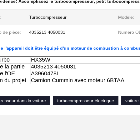
évidence:
Accomplissez le turbocompresseur
,
petit turbocompress
:
Turbocompresseur
Modèle:
 de pièce:
4035213 4050031
Numéro O
e l'appareil doit être équipé d'un moteur de combustion à combu
urbo
HX35W
 la partie
4035213 4050031
e l'OE
A3960478L
n du projet
Camion Cummin avec moteur 6BTAA
resseur dans la voiture
turbocompresseur électrique
voiture