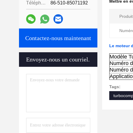
Mettre en 
Téléphone:
86-510-85071192
Produit
Numéro
Contactez-nous maintenant
Le moteur d
Modèle T
Envoyez-nous un courriel.
Numéro de
Numéro d
Applicatio
Tags:
turbocomp