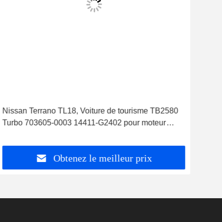
Nissan Terrano TL18, Voiture de tourisme TB2580
Tur
Turbo 703605-0003 14411-G2402 pour moteur
VB4
TD27T
mot
Obtenez le meilleur prix