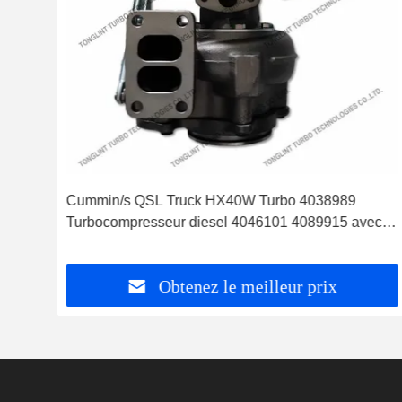
Cummin/s QSL Truck HX40W Turbo 4038989
mion
Turbocompresseur diesel 4046101 4089915 avec
moteur PESAGUS QSL
Obtenez le meilleur prix