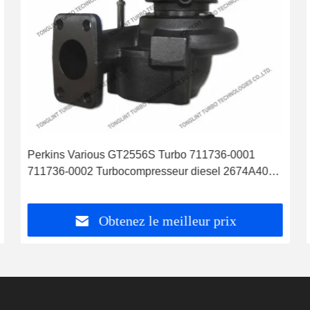
Perkins Various GT2556S Turbo 711736-0001
711736-0002 Turbocompresseur diesel 2674A404
2674A201
Obtenez le meilleur prix