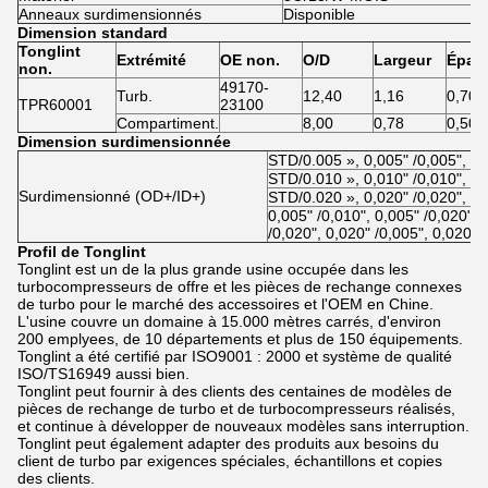
Anneaux surdimensionnés
Disponible
Dimension standard
Tonglint
Extrémité
OE non.
O/D
Largeur
Épais
non.
49170-
Turb.
12,40
1,16
0,70
TPR60001
23100
Compartiment.
8,00
0,78
0,50
Dimension surdimensionnée
STD/0.005 », 0,005" /0,005", 0
STD/0.010 », 0,010" /0,010", 0
Surdimensionné (OD+/ID+)
STD/0.020 », 0,020" /0,020", 0
0,005" /0,010", 0,005" /0,020", 
/0,020", 0,020" /0,005", 0,020" 
Profil de Tonglint
Tonglint est un de la plus grande usine occupée dans les
turbocompresseurs de offre et les pièces de rechange connexes
de turbo pour le marché des accessoires et l'OEM en Chine.
L'usine couvre un domaine à 15.000 mètres carrés, d'environ
200 emplyees, de 10 départements et plus de 150 équipements.
Tonglint a été certifié par ISO9001 : 2000 et système de qualité
ISO/TS16949 aussi bien.
Tonglint peut fournir à des clients des centaines de modèles de
pièces de rechange de turbo et de turbocompresseurs réalisés,
et continue à développer de nouveaux modèles sans interruption.
Tonglint peut également adapter des produits aux besoins du
client de turbo par exigences spéciales, échantillons et copies
des clients.