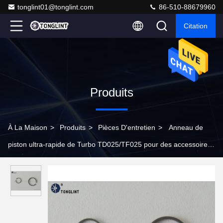
tonglint01@tonglint.com
86-510-88679960
Citation
Produits
À La Maison
>
Produits
>
Pièces D'entretien
>
Anneau de
piston ultra-rapide de Turbo TD025/TF025 pour des accessoires
de turbocompresseur de Hyundai