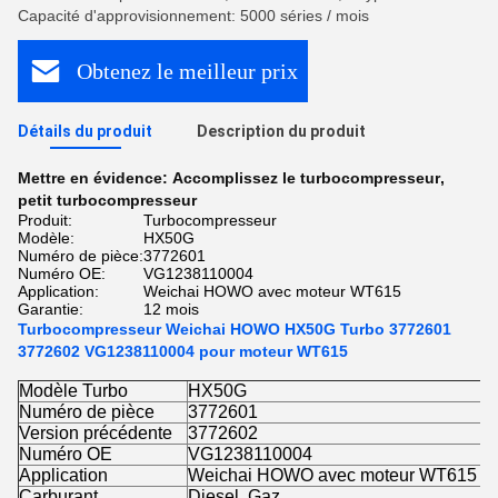
Capacité d'approvisionnement: 5000 séries / mois
Obtenez le meilleur prix
Détails du produit
Description du produit
Mettre en évidence:
Accomplissez le turbocompresseur
,
petit turbocompresseur
Produit:
Turbocompresseur
Modèle:
HX50G
Numéro de pièce:
3772601
Numéro OE:
VG1238110004
Application:
Weichai HOWO avec moteur WT615
Garantie:
12 mois
Turbocompresseur Weichai HOWO HX50G Turbo 3772601
3772602 VG1238110004 pour moteur WT615
Modèle Turbo
HX50G
Numéro de pièce
3772601
Version précédente
3772602
Numéro OE
VG1238110004
Application
Weichai HOWO avec moteur WT615
Carburant
Diesel, Gaz