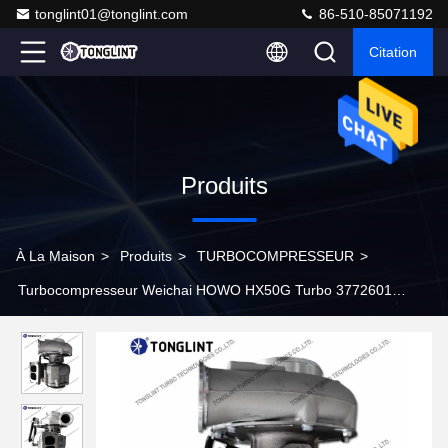
tonglint01@tonglint.com
86-510-85071192
Citation
Produits
À La Maison
>
Produits
>
TURBOCOMPRESSEUR
>
Turbocompresseur Weichai HOWO HX50G Turbo 3772601
3772602 VG1238110004 pour moteur WT615