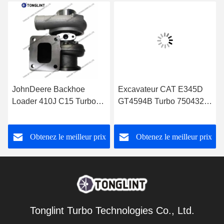
JohnDeere Backhoe
Excavateur CAT E345D
Loader 410J C15 Turbo
GT4594B Turbo 750432-
RE548736 RE548734
5005S Turbocompresseur
pour le moteur 4045
diesel 291-5480 pour
Obtenez le meilleur prix
Obtenez le meilleur prix
moteur C13
Tonglint Turbo Technologies Co., Ltd.