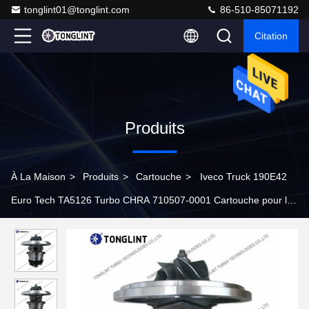
tonglint01@tonglint.com
86-510-85071192
Citation
Produits
À La Maison
>
Produits
>
Cartouche
>
Iveco Truck 190E42
Euro Tech TA5126 Turbo CHRA 710507-0001 Cartouche pour le
turbocompresseur diesel 454003-0008