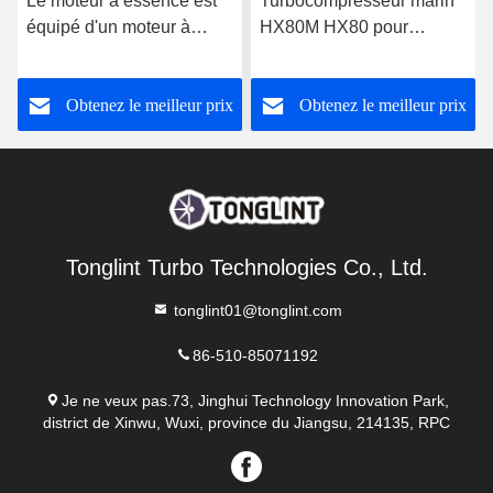
Le moteur à essence est
Turbocompresseur marin
équipé d'un moteur à
HX80M HX80 pour
essence à combustion.
groupe électrogène
Cummin/s, cartouche
Obtenez le meilleur prix
Obtenez le meilleur prix
CHRA 4027408
Tonglint Turbo Technologies Co., Ltd.
tonglint01@tonglint.com
86-510-85071192
Je ne veux pas.73, Jinghui Technology Innovation Park,
district de Xinwu, Wuxi, province du Jiangsu, 214135, RPC